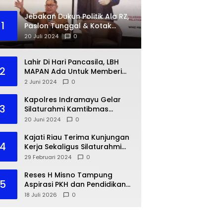
Jebakan Dukun Politik Ala RZ,
1
Paslon Tunggal & Kotak
Kosong
20 Juli 2024
0
Lahir Di Hari Pancasila, LBH
2
MAPAN Ada Untuk Memberi
Bantuan Hukum Gratis Bagi
2 Juni 2024
0
Masyarakat Kurang Mampu
Kapolres Indramayu Gelar
3
Silaturahmi Kamtibmas
dengan IKA PMII
20 Juni 2024
0
Kajati Riau Terima Kunjungan
4
Kerja Sekaligus Silaturahmi
Pejabat Perwakilan Bank
29 Februari 2024
0
Indonesia Provinsi Riau
Reses H Misno Tampung
5
Aspirasi PKH dan Pendidikan
Warga Air Jamban
18 Juli 2026
0