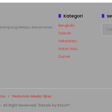
Kategori
se
Cari
Bengkalis
han Kampung Melayu Kecamatan
untuk
Daerah
Pekanbaru
Rokan Hulu
Dumai
ita
Pedoman Media Siber
ll Right Reserved, "Desain by RZsoft".