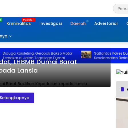
Kriminalitas
Investigasi
Daerah
Advertorial
nnya
duga Korsleting, Gerobak Bakso Motor
Satlantas Polres Dum
rbakar di Jalan Tegallega Dumai
Keselamatan Berlalu L
dat, LHBMB Dumai Barat
pada Lansia
Selengkapnya