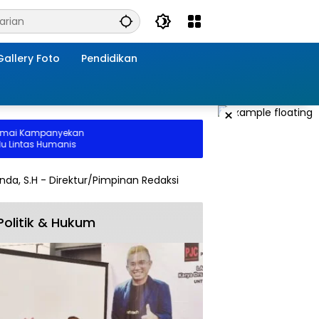
Gallery Foto
Pendidikan
×
ai Kampanyekan
intas Humanis
Politik & Hukum