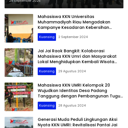
Program Green Policing
29 September 2025
Mahasiswa KKN Universitas
Muhammadiyah Riau Mengadakan
Kampanye Kesadaran Kebersihan
Lingkungan di Desa Teluk Pauh Bertema
Kuansing
2 September 2024
Desa Bersih, Sehat Bersama: Mari Kelola
Sampah Dengan Bijaksana
Jai Jai Raok Bangkit: Kolaborasi
Mahasiswa KKN Umri dan Masyarakat
Lokal Menghidupkan Kembali Wisata
Pantai Jai Jai Raok
Kuansing
29 Agustus 2024
Mahasiswa KKN UMRI Kelompok 20
Wujudkan Identitas Desa Padang
Tanggung dengan Pembangunan Tugu
Desa Padang Tanggung
Kuansing
28 Agustus 2024
Generasi Muda Peduli Lingkungan Aksi
Nyata KKN UMRI: Revitalisasi Pantai Jai