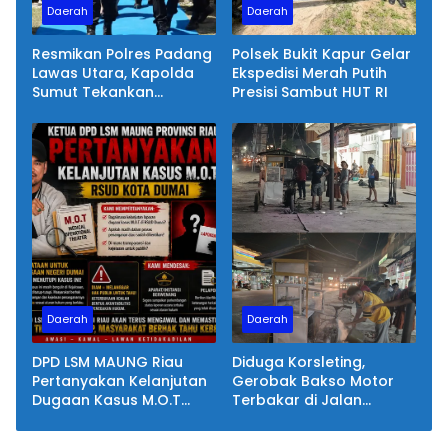
Daerah
Daerah
Resmikan Polres Padang
Polsek Bukit Kapur Gelar
Lawas Utara, Kapolda
Ekspedisi Merah Putih
Sumut Tekankan
Presisi Sambut HUT RI
Pelayanan Humanis
Daerah
Daerah
DPD LSM MAUNG Riau
Diduga Korsleting,
Pertanyakan Kelanjutan
Gerobak Bakso Motor
Dugaan Kasus M.O.T
Terbakar di Jalan
RSUD Dumai, Minta
Tegallega Dumai
Kejelasan Kejari