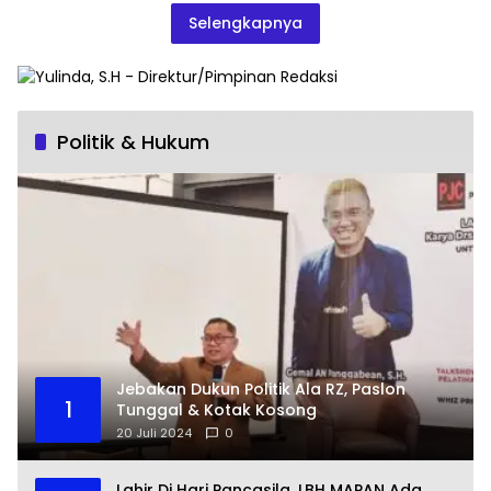
Selengkapnya
Politik & Hukum
Jebakan Dukun Politik Ala RZ, Paslon
1
Tunggal & Kotak Kosong
20 Juli 2024
0
Lahir Di Hari Pancasila, LBH MAPAN Ada