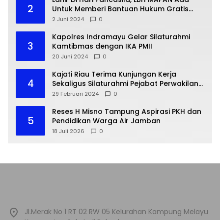
2
Untuk Memberi Bantuan Hukum Gratis
Bagi Masyarakat Kurang Mampu
2 Juni 2024
0
Kapolres Indramayu Gelar Silaturahmi
3
Kamtibmas dengan IKA PMII
20 Juni 2024
0
Kajati Riau Terima Kunjungan Kerja
4
Sekaligus Silaturahmi Pejabat Perwakilan
Bank Indonesia Provinsi Riau
29 Februari 2024
0
Reses H Misno Tampung Aspirasi PKH dan
5
Pendidikan Warga Air Jamban
18 Juli 2026
0
Jl.Merak No 1 RT 02 RW 05 Kelurahan Kampung Melayu