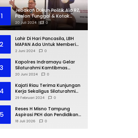
Jebakan Dukun Politik Ala RZ,
1
Paslon Tunggal & Kotak
Kosong
20 Juli 2024
0
Lahir Di Hari Pancasila, LBH
2
MAPAN Ada Untuk Memberi
Bantuan Hukum Gratis Bagi
2 Juni 2024
0
Masyarakat Kurang Mampu
Kapolres Indramayu Gelar
3
Silaturahmi Kamtibmas
dengan IKA PMII
20 Juni 2024
0
Kajati Riau Terima Kunjungan
4
Kerja Sekaligus Silaturahmi
Pejabat Perwakilan Bank
29 Februari 2024
0
Indonesia Provinsi Riau
Reses H Misno Tampung
5
Aspirasi PKH dan Pendidikan
Warga Air Jamban
18 Juli 2026
0