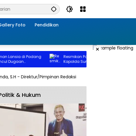
Gallery Foto
Pendidikan
×
Lansia di Padang
Resmikan Polres Padang Lawas Utara,
l Dugaan
Kapolda Sumut Tekankan Pelayanan
 Oknum Polisi
Humanis
Politik & Hukum