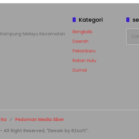
Kategori
se
Cari
Bengkalis
han Kampung Melayu Kecamatan
untuk
Daerah
Pekanbaru
Rokan Hulu
Dumai
ita
Pedoman Media Siber
ll Right Reserved, "Desain by RZsoft".