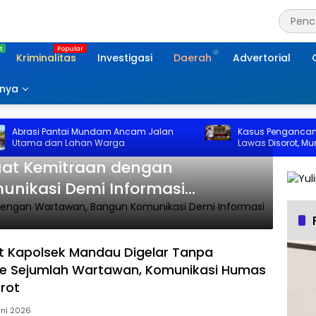
Kriminalitas
Investigasi
Daerah
Advertorial
nnya
brasi Pantai Mundam Ancam Jalan
Kasus Pengancaman 
tama dan Lahan Warga
Lawas Disorot, Muncu
Permintaan Uang oleh
uat Kemitraan dengan
nikasi Demi Informasi
t Kapolsek Mandau Digelar Tanpa
ke Sejumlah Wartawan, Komunikasi Humas
orot
uni 2026