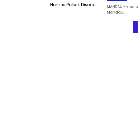
MANDAU –mediaa
Mandau…