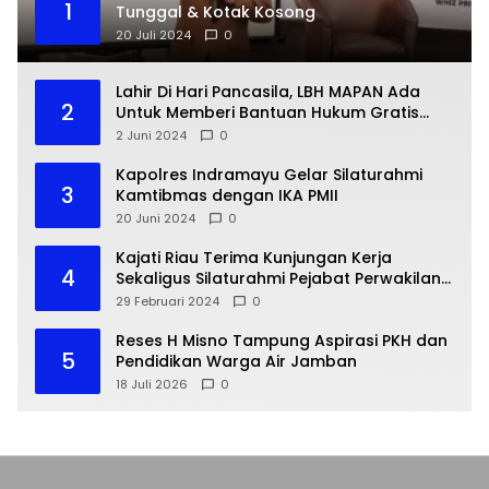
1
Tunggal & Kotak Kosong
20 Juli 2024
0
Lahir Di Hari Pancasila, LBH MAPAN Ada
2
Untuk Memberi Bantuan Hukum Gratis
Bagi Masyarakat Kurang Mampu
2 Juni 2024
0
Kapolres Indramayu Gelar Silaturahmi
3
Kamtibmas dengan IKA PMII
20 Juni 2024
0
Kajati Riau Terima Kunjungan Kerja
4
Sekaligus Silaturahmi Pejabat Perwakilan
Bank Indonesia Provinsi Riau
29 Februari 2024
0
Reses H Misno Tampung Aspirasi PKH dan
5
Pendidikan Warga Air Jamban
18 Juli 2026
0