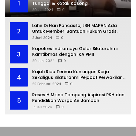
1
Tunggal & Kotak Kosong
20 Juli 2024
0
Lahir Di Hari Pancasila, LBH MAPAN Ada
2
Untuk Memberi Bantuan Hukum Gratis
Bagi Masyarakat Kurang Mampu
2 Juni 2024
0
Kapolres Indramayu Gelar Silaturahmi
3
Kamtibmas dengan IKA PMII
20 Juni 2024
0
Kajati Riau Terima Kunjungan Kerja
4
Sekaligus Silaturahmi Pejabat Perwakilan
Bank Indonesia Provinsi Riau
29 Februari 2024
0
Reses H Misno Tampung Aspirasi PKH dan
5
Pendidikan Warga Air Jamban
18 Juli 2026
0