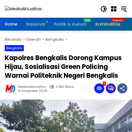
Langsung
ke
konten
Home
Nasional
Politik & Hukum
Kriminalitas
I
Beranda
Daerah
Bengkalis
Bengkalis
Kapolres Bengkalis Dorong Kampus
Hijau, Sosialisasi Green Policing
Warnai Politeknik Negeri Bengkalis
8
Mediaaktualitas
2 Min Baca
8 November 2025