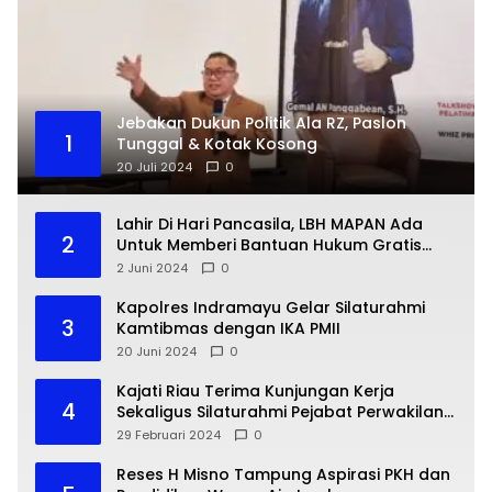
Jebakan Dukun Politik Ala RZ, Paslon
1
Tunggal & Kotak Kosong
20 Juli 2024
0
Lahir Di Hari Pancasila, LBH MAPAN Ada
2
Untuk Memberi Bantuan Hukum Gratis
Bagi Masyarakat Kurang Mampu
2 Juni 2024
0
Kapolres Indramayu Gelar Silaturahmi
3
Kamtibmas dengan IKA PMII
20 Juni 2024
0
Kajati Riau Terima Kunjungan Kerja
4
Sekaligus Silaturahmi Pejabat Perwakilan
Bank Indonesia Provinsi Riau
29 Februari 2024
0
Reses H Misno Tampung Aspirasi PKH dan