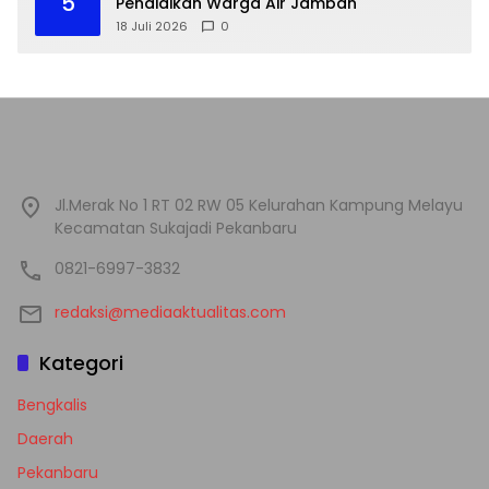
5
Pendidikan Warga Air Jamban
18 Juli 2026
0
Jl.Merak No 1 RT 02 RW 05 Kelurahan Kampung Melayu
Kecamatan Sukajadi Pekanbaru
0821-6997-3832
redaksi@mediaaktualitas.com
Kategori
Bengkalis
Daerah
Pekanbaru