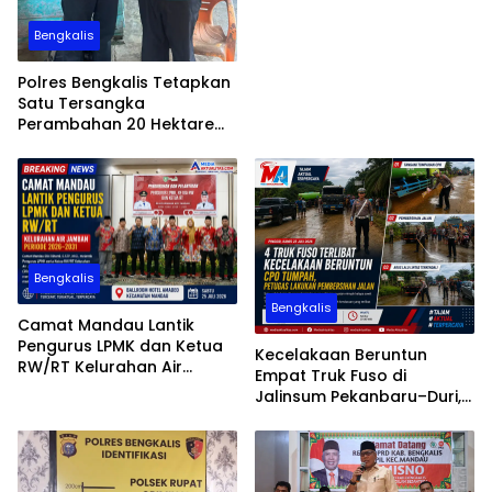
Bengkalis
Polres Bengkalis Tetapkan
Satu Tersangka
Perambahan 20 Hektare
Hutan Produksi di Areal PT
SPM
Bengkalis
Bengkalis
Camat Mandau Lantik
Pengurus LPMK dan Ketua
Kecelakaan Beruntun
RW/RT Kelurahan Air
Empat Truk Fuso di
Jamban Periode 2026–203
Jalinsum Pekanbaru–Duri,
Muatan CPO Tumpah ke
Badan Jalan