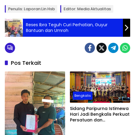
Penulis: Laporan:Lin Hsb
Editor: Media Aktualitas
Reses Ibra Teguh Curi Perhatian, Guyur
Bantuan dan Umroh
Pos Terkait
Bengkalis
Sidang Paripurna Istimewa
Hari Jadi Bengkalis Perkuat
Persatuan dan
Pembangunan Daerah