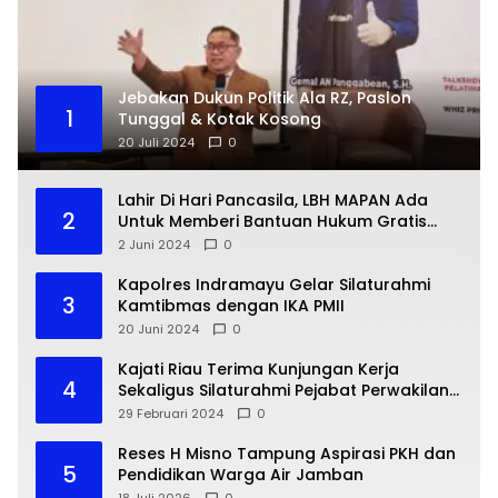
Jebakan Dukun Politik Ala RZ, Paslon
1
Tunggal & Kotak Kosong
20 Juli 2024
0
Lahir Di Hari Pancasila, LBH MAPAN Ada
2
Untuk Memberi Bantuan Hukum Gratis
Bagi Masyarakat Kurang Mampu
2 Juni 2024
0
Kapolres Indramayu Gelar Silaturahmi
3
Kamtibmas dengan IKA PMII
20 Juni 2024
0
Kajati Riau Terima Kunjungan Kerja
4
Sekaligus Silaturahmi Pejabat Perwakilan
Bank Indonesia Provinsi Riau
29 Februari 2024
0
Reses H Misno Tampung Aspirasi PKH dan
5
Pendidikan Warga Air Jamban