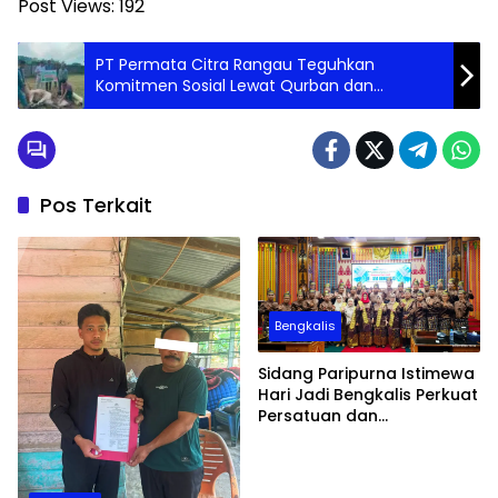
Post Views:
192
PT Permata Citra Rangau Teguhkan
Komitmen Sosial Lewat Qurban dan
Santunan Anak Yatim di Idul Adha 1446 H /
2025 M
Pos Terkait
Bengkalis
Sidang Paripurna Istimewa
Hari Jadi Bengkalis Perkuat
Persatuan dan
Pembangunan Daerah