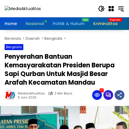
Langsung
ke
konten
Home
Nasional
Politik & Hukum
Kriminalitas
I
Beranda
Daerah
Bengkalis
Bengkalis
Penyerahan Bantuan
Kemasyarakatan Presiden Berupa
Sapi Qurban Untuk Masjid Besar
Arafah Kecamatan Mandau
12
Mediaaktualitas
2 Min Baca
5 Juni 2025