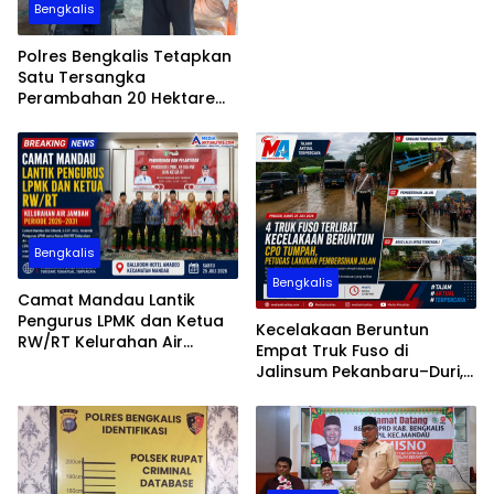
Bengkalis
Polres Bengkalis Tetapkan
Satu Tersangka
Perambahan 20 Hektare
Hutan Produksi di Areal PT
SPM
Bengkalis
Bengkalis
Camat Mandau Lantik
Pengurus LPMK dan Ketua
Kecelakaan Beruntun
RW/RT Kelurahan Air
Empat Truk Fuso di
Jamban Periode 2026–203
Jalinsum Pekanbaru–Duri,
Muatan CPO Tumpah ke
Badan Jalan