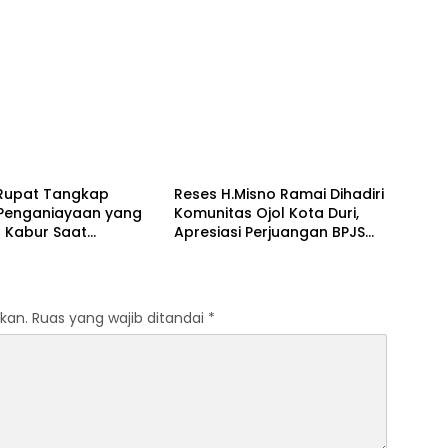
lis
Bengkalis
 Rupat Tangkap
Reses H.Misno Ramai Dihadiri
 Penganiayaan yang
Komunitas Ojol Kota Duri,
 Kabur Saat
Apresiasi Perjuangan BPJS
kapan
Ketenagakerjaan
kan.
Ruas yang wajib ditandai
*