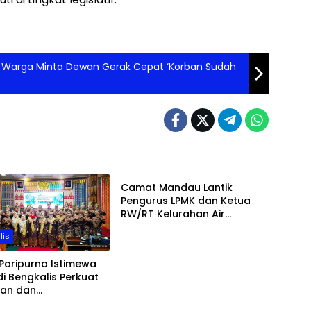
k, Warga Minta Dewan Gerak Cepat ‘Korban Sudah
Bengkalis
Camat Mandau Lantik
Pengurus LPMK dan Ketua
RW/RT Kelurahan Air
Jamban Periode 2026–203
lis
Paripurna Istimewa
di Bengkalis Perkuat
uan dan
gunan Daerah