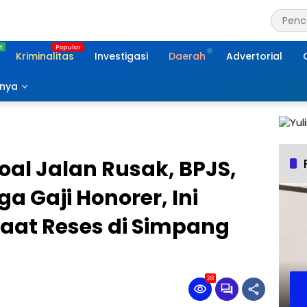
Kriminalitas
Investigasi
Daerah
Advertorial
nnya
al Jalan Rusak, BPJS,
a Gaji Honorer, Ini
aat Reses di Simpang
28