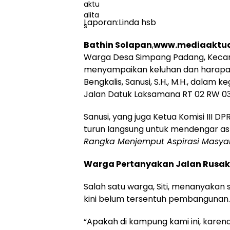
Laporan:Linda hsb
Bathin Solapan
,
www.mediaaktua
Warga Desa Simpang Padang, Kecam
menyampaikan keluhan dan harap
Bengkalis, Sanusi, S.H., M.H., dalam k
Jalan Datuk Laksamana RT 02 RW 03
Sanusi, yang juga Ketua Komisi III
turun langsung untuk mendengar a
Rangka Menjemput Aspirasi Masya
Warga Pertanyakan Jalan Rusak
Salah satu warga, Siti, menanyakan 
kini belum tersentuh pembangunan.
“Apakah di kampung kami ini, karena 