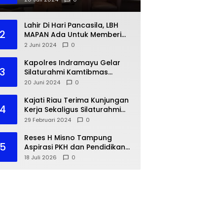
Lahir Di Hari Pancasila, LBH
2
MAPAN Ada Untuk Memberi
Bantuan Hukum Gratis Bagi
2 Juni 2024
0
Masyarakat Kurang Mampu
Kapolres Indramayu Gelar
3
Silaturahmi Kamtibmas
dengan IKA PMII
20 Juni 2024
0
Kajati Riau Terima Kunjungan
4
Kerja Sekaligus Silaturahmi
Pejabat Perwakilan Bank
29 Februari 2024
0
Indonesia Provinsi Riau
Reses H Misno Tampung
5
Aspirasi PKH dan Pendidikan
Warga Air Jamban
18 Juli 2026
0