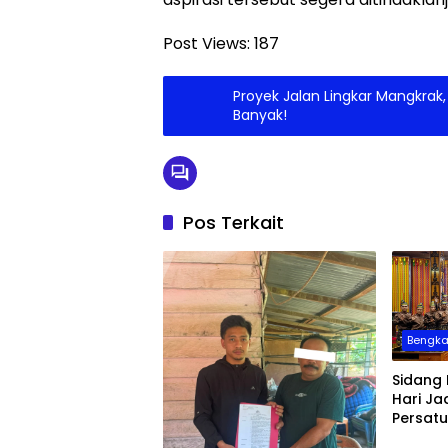
Post Views:
187
Proyek Jalan Lingkar Mangkra
Banyak!
Pos Terkait
Bengka
Sidang 
Hari Ja
Persat
Pemban