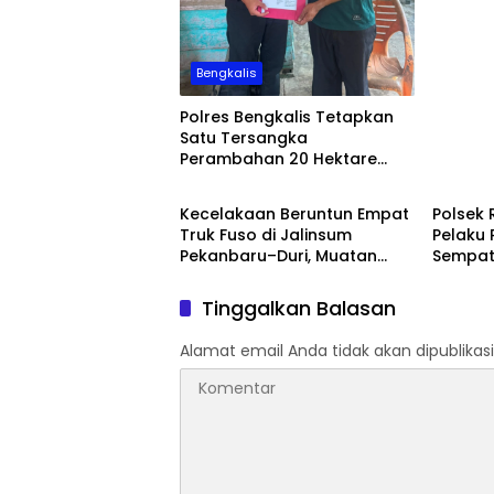
Bengkalis
Polres Bengkalis Tetapkan
Satu Tersangka
Perambahan 20 Hektare
Bengkalis
Bengka
Hutan Produksi di Areal PT
SPM
Kecelakaan Beruntun Empat
Polsek
Truk Fuso di Jalinsum
Pelaku
Pekanbaru–Duri, Muatan
Sempat
CPO Tumpah ke Badan
Penang
Jalan
Tinggalkan Balasan
Alamat email Anda tidak akan dipublikasi