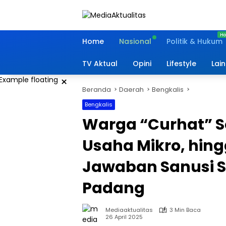
Langsung
ke
konten
Home
Nasional
Politik & Hukum
TV Aktual
Opini
Lifestyle
Lai
×
Beranda
Daerah
Bengkalis
Bengkalis
Warga “Curhat” So
Usaha Mikro, hingg
Jawaban Sanusi S
Padang
Mediaaktualitas
3 Min Baca
26 April 2025