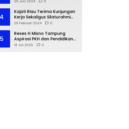
dengan IKA PMII
20 Juni 2024
0
Kajati Riau Terima Kunjungan
4
Kerja Sekaligus Silaturahmi
Pejabat Perwakilan Bank
29 Februari 2024
0
Indonesia Provinsi Riau
Reses H Misno Tampung
5
Aspirasi PKH dan Pendidikan
Warga Air Jamban
18 Juli 2026
0