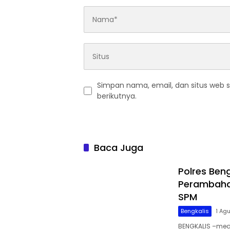
Simpan nama, email, dan situs web 
berikutnya.
Baca Juga
Polres Ben
Perambahan
SPM
Bengkalis
1 Ag
BENGKALIS –medi