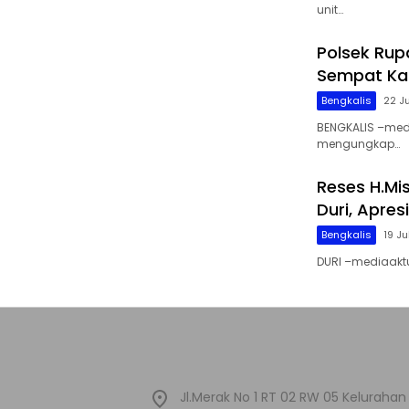
unit…
Polsek Rup
Sempat Ka
Bengkalis
22 J
BENGKALIS –media
mengungkap…
Reses H.Mi
Duri, Apre
Bengkalis
19 Ju
DURI –mediaaktu
Jl.Merak No 1 RT 02 RW 05 Kelura