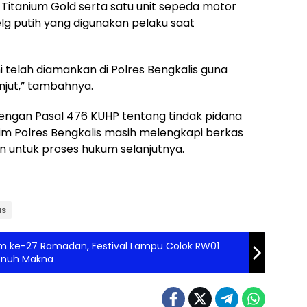
itanium Gold serta satu unit sepeda motor
g putih yang digunakan pelaku saat
i telah diamankan di Polres Bengkalis guna
anjut,” tambahnya.
dengan Pasal 476 KUHP tentang tindak pidana
krim Polres Bengkalis masih melengkapi berkas
 untuk proses hukum selanjutnya.
as
 ke-27 Ramadan, Festival Lampu Colok RW01
enuh Makna