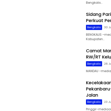
Bengkalis…
Sidang Par
Perkuat P
Bengkalis
30 J
BENGKALIS –med
Kabupaten…
Camat Man
RW/RT Kelu
Bengkalis
26 J
MANDAU –mediaak
Kecelakaan
Pekanbaru
Jalan
Bengkalis
23 J
Pinggir–mediaak