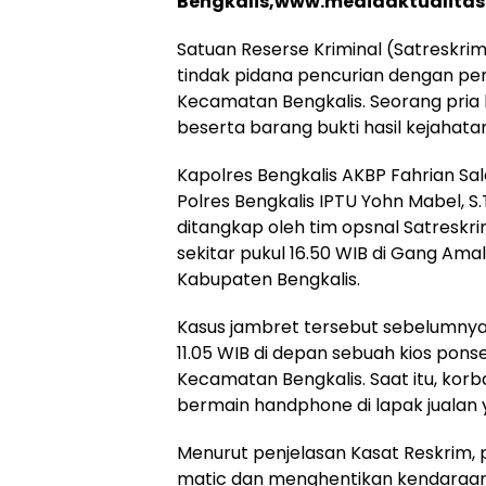
Bengkalis,www.mediaaktualita
Satuan Reserse Kriminal (Satreskri
tindak pidana pencurian dengan pem
Kecamatan Bengkalis. Seorang pria 
beserta barang bukti hasil kejahata
Kapolres Bengkalis AKBP Fahrian Saleh 
Polres Bengkalis IPTU Yohn Mabel, S.T
ditangkap oleh tim opsnal Satreskr
sekitar pukul 16.50 WIB di Gang Ama
Kabupaten Bengkalis.
Kasus jambret tersebut sebelumnya t
11.05 WIB di depan sebuah kios ponse
Kecamatan Bengkalis. Saat itu, ko
bermain handphone di lapak jualan y
Menurut penjelasan Kasat Reskrim
matic dan menghentikan kendaraan