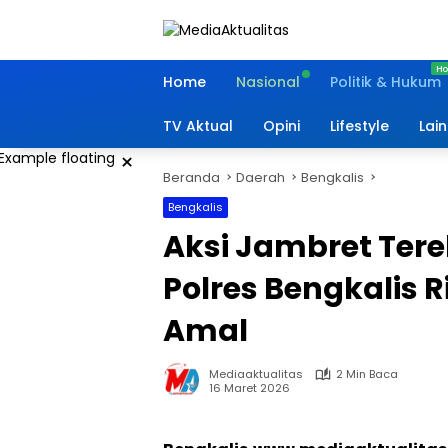
Langsung
ke
konten
Home
Nasional
Politik & Hukum
TV Aktual
Opini
Lifestyle
Lai
×
Beranda
Daerah
Bengkalis
Bengkalis
Aksi Jambret Ter
Polres Bengkalis 
Amal
Mediaaktualitas
2 Min Baca
16 Maret 2026