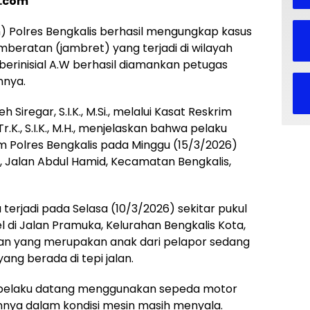
s.com
m) Polres Bengkalis berhasil mengungkap kasus
beratan (jambret) yang terjadi di wilayah
berinisial A.W berhasil diamankan petugas
nnya.
Siregar, S.I.K., M.Si., melalui Kasat Reskrim
r.K., S.I.K., M.H., menjelaskan bahwa pelaku
im Polres Bengkalis pada Minggu (15/3/2026)
l, Jalan Abdul Hamid, Kecamatan Bengkalis,
erjadi pada Selasa (10/3/2026) sekitar pukul
l di Jalan Pramuka, Kelurahan Bengkalis Kota,
rban yang merupakan anak dari pelapor sedang
ang berada di tepi jalan.
, pelaku datang menggunakan sepeda motor
nya dalam kondisi mesin masih menyala.