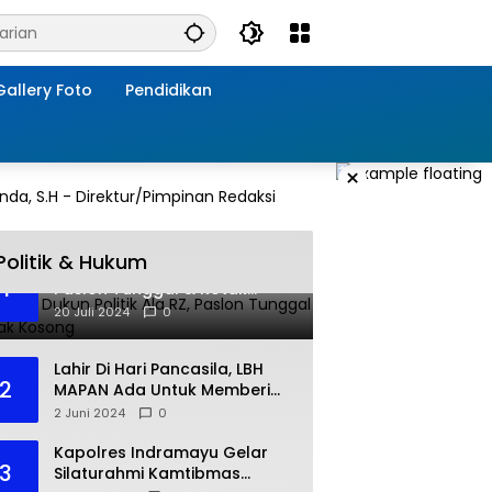
Gallery Foto
Pendidikan
×
Politik & Hukum
Jebakan Dukun Politik Ala RZ,
1
Paslon Tunggal & Kotak
Kosong
20 Juli 2024
0
Lahir Di Hari Pancasila, LBH
2
MAPAN Ada Untuk Memberi
Bantuan Hukum Gratis Bagi
2 Juni 2024
0
Masyarakat Kurang Mampu
Kapolres Indramayu Gelar
3
Silaturahmi Kamtibmas