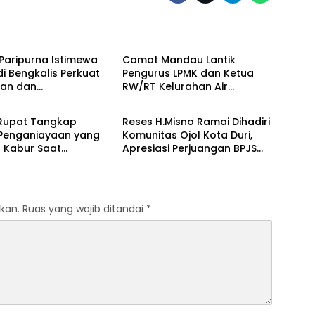
lis
Bengkalis
Paripurna Istimewa
Camat Mandau Lantik
di Bengkalis Perkuat
Pengurus LPMK dan Ketua
uan dan
RW/RT Kelurahan Air
lis
Bengkalis
gunan Daerah
Jamban Periode 2026–203
 Rupat Tangkap
Reses H.Misno Ramai Dihadiri
 Penganiayaan yang
Komunitas Ojol Kota Duri,
 Kabur Saat
Apresiasi Perjuangan BPJS
kapan
Ketenagakerjaan
kan.
Ruas yang wajib ditandai
*