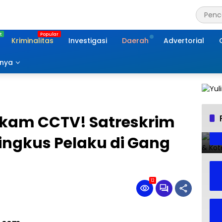
Kriminalitas
Investigasi
Daerah
Advertorial
nnya
ekam CCTV! Satreskrim
Ringkus Pelaku di Gang
12