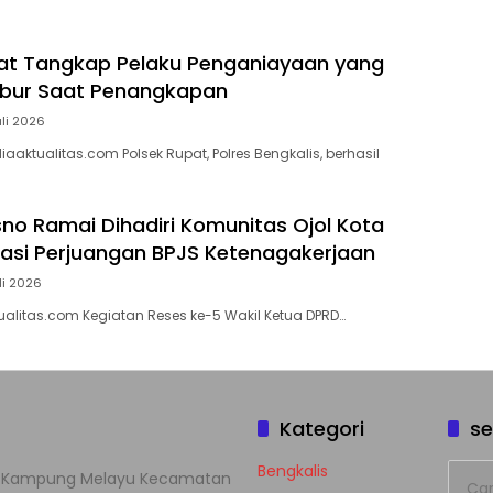
at Tangkap Pelaku Penganiayaan yang
bur Saat Penangkapan
uli 2026
aktualitas.com Polsek Rupat, Polres Bengkalis, berhasil
sno Ramai Dihadiri Komunitas Ojol Kota
siasi Perjuangan BPJS Ketenagakerjaan
li 2026
alitas.com Kegiatan Reses ke-5 Wakil Ketua DPRD…
Kategori
se
Cari
Bengkalis
han Kampung Melayu Kecamatan