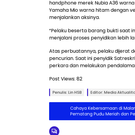
handphone merek Nubia A36 warna T
Yamaha Mio warna hitam dengan vel
menjalankan aksinya.
“Pelaku beserta barang bukti saat in
menjalani proses penyidikan lebih l
Atas perbuatannya, pelaku dijerat 
pencurian. Saat ini penyidik Satres
perkara dan melakukan pendalaman
Post Views:
82
Penulis: Lin HSB
Editor: Media Aktualit
Cahaya Kebersamaan di Malam
Pematang Pudu Meriah dan P