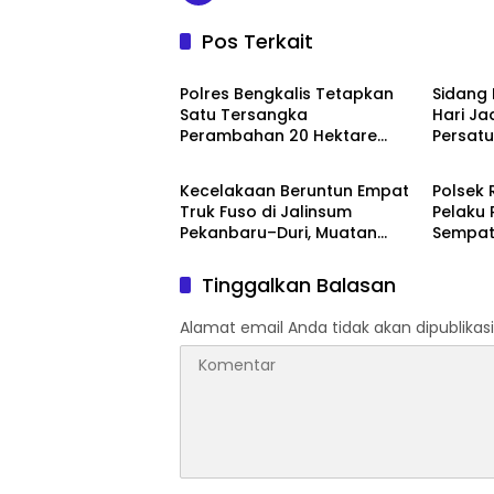
Pos Terkait
Bengkalis
Bengka
Polres Bengkalis Tetapkan
Sidang 
Satu Tersangka
Hari Ja
Perambahan 20 Hektare
Persat
Bengkalis
Bengka
Hutan Produksi di Areal PT
Pemban
SPM
Kecelakaan Beruntun Empat
Polsek
Truk Fuso di Jalinsum
Pelaku
Pekanbaru–Duri, Muatan
Sempat
CPO Tumpah ke Badan
Penang
Jalan
Tinggalkan Balasan
Alamat email Anda tidak akan dipublikasi