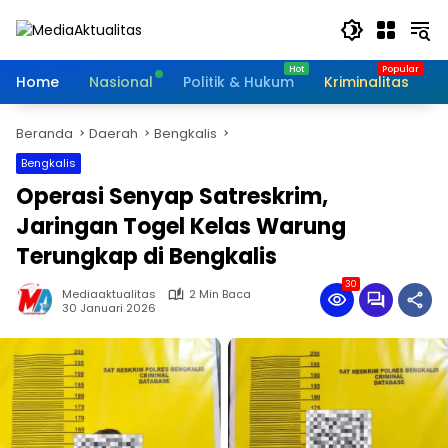
Langsung
ke
konten
Home
Nasional
Politik & Hukum
Kriminalitas
I
Beranda
Daerah
Bengkalis
Bengkalis
Operasi Senyap Satreskrim,
Jaringan Togel Kelas Warung
Terungkap di Bengkalis
30
Mediaaktualitas
2 Min Baca
30 Januari 2026