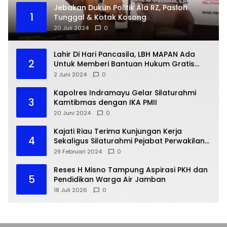
Jebakan Dukun Politik Ala RZ, Paslon
1
Tunggal & Kotak Kosong
20 Juli 2024
0
Lahir Di Hari Pancasila, LBH MAPAN Ada
2
Untuk Memberi Bantuan Hukum Gratis
Bagi Masyarakat Kurang Mampu
2 Juni 2024
0
Kapolres Indramayu Gelar Silaturahmi
3
Kamtibmas dengan IKA PMII
20 Juni 2024
0
Kajati Riau Terima Kunjungan Kerja
4
Sekaligus Silaturahmi Pejabat Perwakilan
Bank Indonesia Provinsi Riau
29 Februari 2024
0
Reses H Misno Tampung Aspirasi PKH dan
5
Pendidikan Warga Air Jamban
18 Juli 2026
0