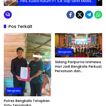
Pers, Kuasa Hukum PT SJK Siap Seret Media
ke Dewan Pers dan Jalur Pidana
Pos Terkait
Bengkalis
Sidang Paripurna Istimewa
Hari Jadi Bengkalis Perkuat
Persatuan dan
Pembangunan Daerah
Bengkalis
Polres Bengkalis Tetapkan
Satu Tersangka