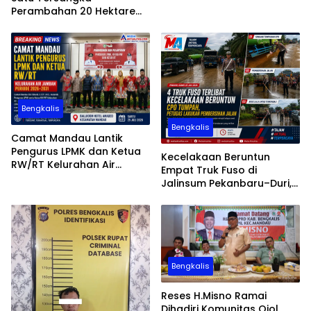
Perambahan 20 Hektare
Hutan Produksi di Areal PT
SPM
Bengkalis
Bengkalis
Camat Mandau Lantik
Pengurus LPMK dan Ketua
Kecelakaan Beruntun
RW/RT Kelurahan Air
Empat Truk Fuso di
Jamban Periode 2026–203
Jalinsum Pekanbaru–Duri,
Muatan CPO Tumpah ke
Badan Jalan
Bengkalis
Reses H.Misno Ramai
Dihadiri Komunitas Ojol