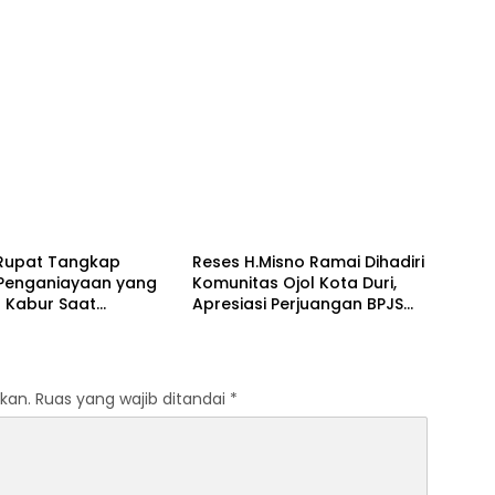
lis
Bengkalis
 Rupat Tangkap
Reses H.Misno Ramai Dihadiri
 Penganiayaan yang
Komunitas Ojol Kota Duri,
 Kabur Saat
Apresiasi Perjuangan BPJS
kapan
Ketenagakerjaan
kan.
Ruas yang wajib ditandai
*