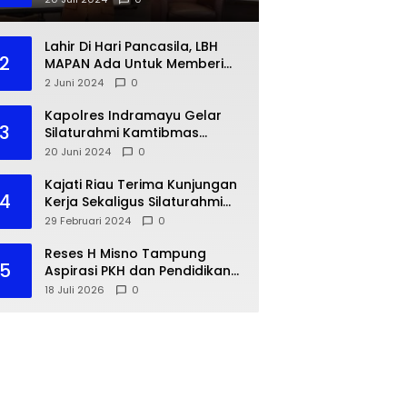
Lahir Di Hari Pancasila, LBH
2
MAPAN Ada Untuk Memberi
Bantuan Hukum Gratis Bagi
2 Juni 2024
0
Masyarakat Kurang Mampu
Kapolres Indramayu Gelar
3
Silaturahmi Kamtibmas
dengan IKA PMII
20 Juni 2024
0
Kajati Riau Terima Kunjungan
4
Kerja Sekaligus Silaturahmi
Pejabat Perwakilan Bank
29 Februari 2024
0
Indonesia Provinsi Riau
Reses H Misno Tampung
5
Aspirasi PKH dan Pendidikan
Warga Air Jamban
18 Juli 2026
0