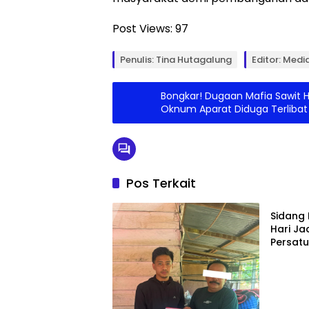
Post Views:
97
Penulis: Tina Hutagalung
Editor: Medi
Bongkar! Dugaan Mafia Sawit HP
Oknum Aparat Diduga Terlibat
Pos Terkait
Bengka
Sidang 
Hari Ja
Persat
Pemban