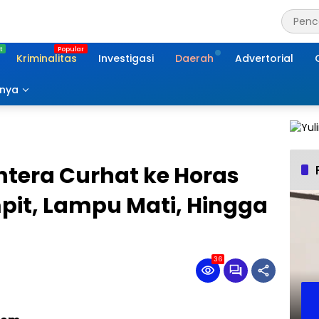
Kriminalitas
Investigasi
Daerah
Advertorial
nnya
htera Curhat ke Horas
mpit, Lampu Mati, Hingga
36