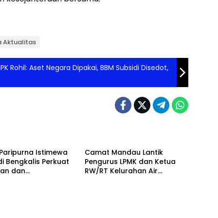
a Aktualitas
K Rohil: Aset Negara Dipakai, BBM Subsidi Disedot,
lis
Bengkalis
Paripurna Istimewa
Camat Mandau Lantik
di Bengkalis Perkuat
Pengurus LPMK dan Ketua
uan dan
RW/RT Kelurahan Air
gunan Daerah
Jamban Periode 2026–203