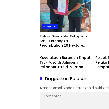
Bengkalis
Polres Bengkalis Tetapkan
Satu Tersangka
Perambahan 20 Hektare
Bengkalis
Bengka
Hutan Produksi di Areal PT
SPM
Kecelakaan Beruntun Empat
Polsek
Truk Fuso di Jalinsum
Pelaku
Pekanbaru–Duri, Muatan
Sempat
CPO Tumpah ke Badan
Penang
Jalan
Tinggalkan Balasan
Alamat email Anda tidak akan dipublikasi