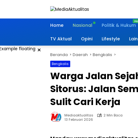
Langsung
ke
konten
Home
Nasional
Politik & Hukum
TV Aktual
Opini
Lifestyle
Lai
×
Beranda
Daerah
Bengkalis
Bengkalis
Warga Jalan Seja
Sitorus: Jalan Se
Sulit Cari Kerja
Mediaaktualitas
2 Min Baca
13 Februari 2026