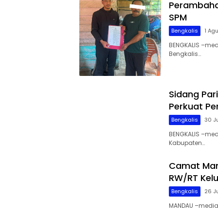
Perambahan
SPM
Bengkalis
1 Ag
BENGKALIS –medi
Bengkalis…
Sidang Par
Perkuat P
Bengkalis
30 J
BENGKALIS –med
Kabupaten…
Camat Man
RW/RT Kelu
Bengkalis
26 J
MANDAU –mediaak