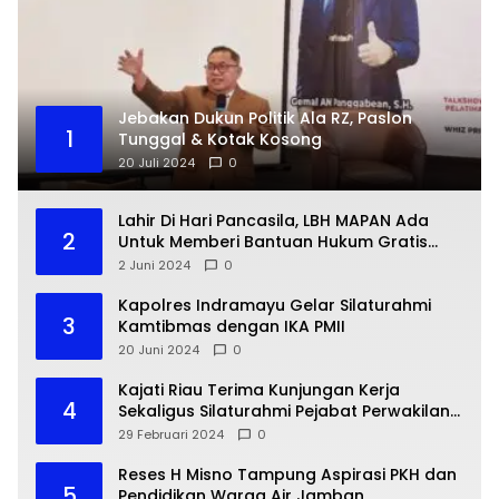
Jebakan Dukun Politik Ala RZ, Paslon
1
Tunggal & Kotak Kosong
20 Juli 2024
0
Lahir Di Hari Pancasila, LBH MAPAN Ada
2
Untuk Memberi Bantuan Hukum Gratis
Bagi Masyarakat Kurang Mampu
2 Juni 2024
0
Kapolres Indramayu Gelar Silaturahmi
3
Kamtibmas dengan IKA PMII
20 Juni 2024
0
Kajati Riau Terima Kunjungan Kerja
4
Sekaligus Silaturahmi Pejabat Perwakilan
Bank Indonesia Provinsi Riau
29 Februari 2024
0
Reses H Misno Tampung Aspirasi PKH dan
5
Pendidikan Warga Air Jamban