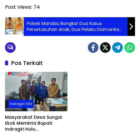
Post Views:
74
Polsek Mandau Bongkar Dua Kasus
Persetubuhan Anak, Dua Pelaku Diamankan
di Desa Pamesi
Pos Terkait
Indragiri Hilir
Masyarakat Desa Sungai
Ekok Meminta Bupati
Indragiri Hulu
Memberhentikan Kepala