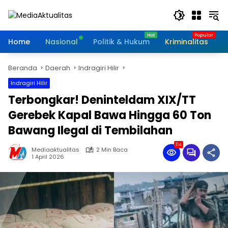
Langsung
ke
konten
Home
Nasional
Politik & Hukum
Kriminalitas
I
Beranda
Daerah
Indragiri Hilir
Indragiri Hilir
Terbongkar! Deninteldam XIX/TT
Gerebek Kapal Bawa Hingga 60 Ton
Bawang Ilegal di Tembilahan
114
Mediaaktualitas
2 Min Baca
1 April 2026