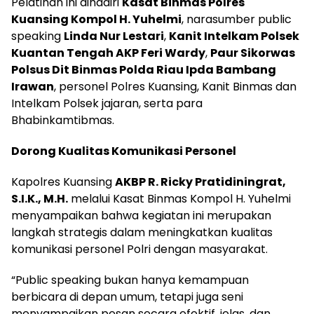
Pelatihan ini dihadiri
Kasat Binmas Polres
Kuansing Kompol H. Yuhelmi
, narasumber public
speaking
Linda Nur Lestari
,
Kanit Intelkam Polsek
Kuantan Tengah AKP Feri Wardy
,
Paur Sikorwas
Polsus Dit Binmas Polda Riau Ipda Bambang
Irawan
, personel Polres Kuansing, Kanit Binmas dan
Intelkam Polsek jajaran, serta para
Bhabinkamtibmas.
Dorong Kualitas Komunikasi Personel
Kapolres Kuansing
AKBP R. Ricky Pratidiningrat,
S.I.K., M.H.
melalui Kasat Binmas Kompol H. Yuhelmi
menyampaikan bahwa kegiatan ini merupakan
langkah strategis dalam meningkatkan kualitas
komunikasi personel Polri dengan masyarakat.
“Public speaking bukan hanya kemampuan
berbicara di depan umum, tetapi juga seni
menyampaikan pesan secara efektif, jelas, dan