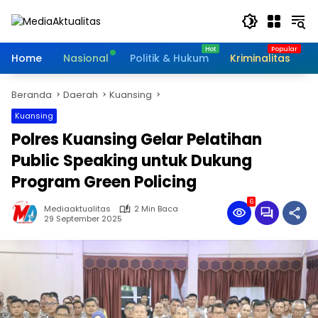
Langsung
ke
konten
Home
Nasional
Politik & Hukum
Kriminalitas
I
Beranda
Daerah
Kuansing
Kuansing
Polres Kuansing Gelar Pelatihan
Public Speaking untuk Dukung
Program Green Policing
6
Mediaaktualitas
2 Min Baca
29 September 2025