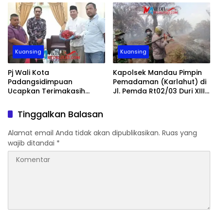
Pembangunan Tugu Desa
Tanggung
Padang Tanggung
Kuansing
Kuansing
Pj Wali Kota
Kapolsek Mandau Pimpin
Padangsidimpuan
Pemadaman (Karlahut) di
Ucapkan Terimakasih
Jl. Pemda Rt02/03 Duri XIII
Kepada Gubsu Tentang
Desa Bumbung,
Bantuan Tanaman Pangan
Kecamatan Bathin
Tinggalkan Balasan
Hortikultura
Solapan, Bengkalis
Alamat email Anda tidak akan dipublikasikan.
Ruas yang
wajib ditandai
*