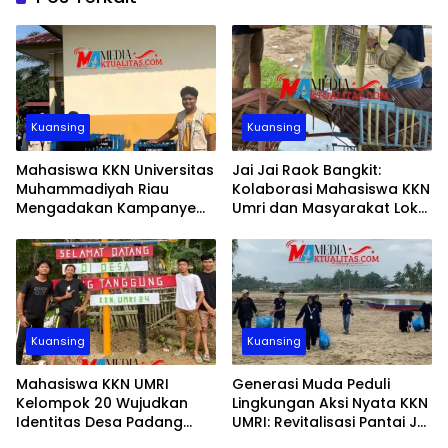
Kuansing
Kuansing
Mahasiswa KKN Universitas
Jai Jai Raok Bangkit:
Muhammadiyah Riau
Kolaborasi Mahasiswa KKN
Mengadakan Kampanye
Umri dan Masyarakat Lokal
Kesadaran Kebersihan
Menghidupkan Kembali
Lingkungan di Desa Teluk
Wisata Pantai Jai Jai Raok
Pauh Bertema Desa Bersih,
Sehat Bersama: Mari Kelola
Sampah Dengan Bijaksana
Kuansing
Kuansing
Mahasiswa KKN UMRI
Generasi Muda Peduli
Kelompok 20 Wujudkan
Lingkungan Aksi Nyata KKN
Identitas Desa Padang
UMRI: Revitalisasi Pantai Jai
Tanggung dengan
Jai Raok Desa Padang