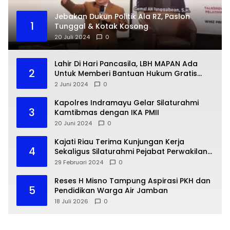
Jebakan Dukun Politik Ala RZ, Paslon
1
Tunggal & Kotak Kosong
20 Juli 2024
0
Lahir Di Hari Pancasila, LBH MAPAN Ada
2
Untuk Memberi Bantuan Hukum Gratis
Bagi Masyarakat Kurang Mampu
2 Juni 2024
0
Kapolres Indramayu Gelar Silaturahmi
3
Kamtibmas dengan IKA PMII
20 Juni 2024
0
Kajati Riau Terima Kunjungan Kerja
4
Sekaligus Silaturahmi Pejabat Perwakilan
Bank Indonesia Provinsi Riau
29 Februari 2024
0
Reses H Misno Tampung Aspirasi PKH dan
5
Pendidikan Warga Air Jamban
18 Juli 2026
0