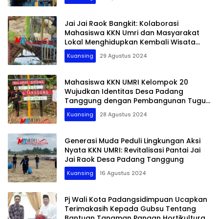
Desa Bersih, Sehat Bersama: Mari Kelola
Sampah Dengan Bijaksana
Jai Jai Raok Bangkit: Kolaborasi
Mahasiswa KKN Umri dan Masyarakat
Lokal Menghidupkan Kembali Wisata
Pantai Jai Jai Raok
Kuansing
29 Agustus 2024
Mahasiswa KKN UMRI Kelompok 20
Wujudkan Identitas Desa Padang
Tanggung dengan Pembangunan Tugu
Desa Padang Tanggung
Kuansing
28 Agustus 2024
Generasi Muda Peduli Lingkungan Aksi
Nyata KKN UMRI: Revitalisasi Pantai Jai
Jai Raok Desa Padang Tanggung
Kuansing
16 Agustus 2024
Pj Wali Kota Padangsidimpuan Ucapkan
Terimakasih Kepada Gubsu Tentang
Bantuan Tanaman Pangan Hortikultura