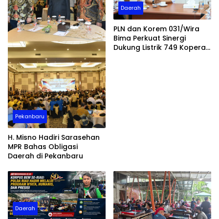
Daerah
PLN dan Korem 031/Wira
Bima Perkuat Sinergi
Dukung Listrik 749 Koperasi
Merah Putih di Riau dan
Kepri
Pekanbaru
H. Misno Hadiri Sarasehan
MPR Bahas Obligasi
Daerah di Pekanbaru
Daerah