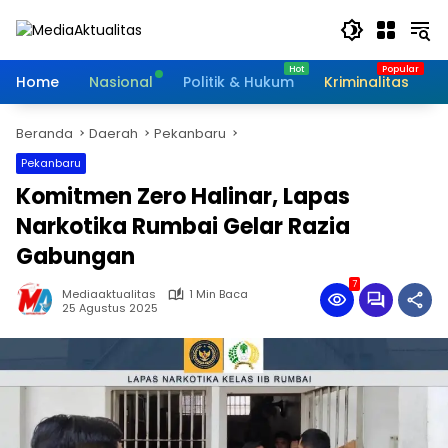
Langsung
ke
konten
Home
Nasional
Politik & Hukum
Kriminalitas
I
Beranda
Daerah
Pekanbaru
Pekanbaru
Komitmen Zero Halinar, Lapas
Narkotika Rumbai Gelar Razia
Gabungan
7
Mediaaktualitas
1 Min Baca
25 Agustus 2025