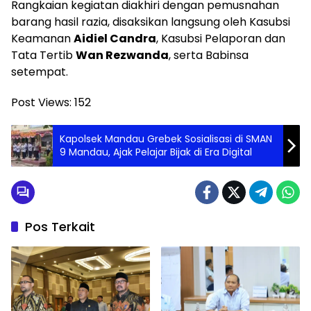
Rangkaian kegiatan diakhiri dengan pemusnahan
barang hasil razia, disaksikan langsung oleh Kasubsi
Keamanan
Aidiel Candra
, Kasubsi Pelaporan dan
Tata Tertib
Wan Rezwanda
, serta Babinsa
setempat.
Post Views:
152
Kapolsek Mandau Grebek Sosialisasi di SMAN
9 Mandau, Ajak Pelajar Bijak di Era Digital
Pos Terkait