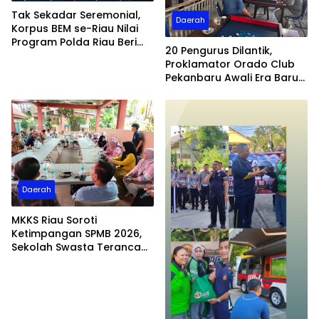
Tak Sekadar Seremonial,
Daerah
Korpus BEM se-Riau Nilai
Program Polda Riau Beri
20 Pengurus Dilantik,
Manfaat Nyata bagi
Proklamator Orado Club
Masyarakat
Pekanbaru Awali Era Baru
Pembinaan Atlet
Daerah
MKKS Riau Soroti
Ketimpangan SPMB 2026,
Sekolah Swasta Terancam
Kehilangan Murid dan
BOSDA