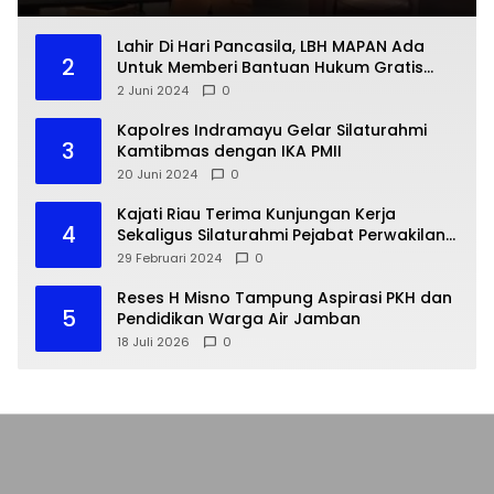
Lahir Di Hari Pancasila, LBH MAPAN Ada
2
Untuk Memberi Bantuan Hukum Gratis
Bagi Masyarakat Kurang Mampu
2 Juni 2024
0
Kapolres Indramayu Gelar Silaturahmi
3
Kamtibmas dengan IKA PMII
20 Juni 2024
0
Kajati Riau Terima Kunjungan Kerja
4
Sekaligus Silaturahmi Pejabat Perwakilan
Bank Indonesia Provinsi Riau
29 Februari 2024
0
Reses H Misno Tampung Aspirasi PKH dan
5
Pendidikan Warga Air Jamban
18 Juli 2026
0