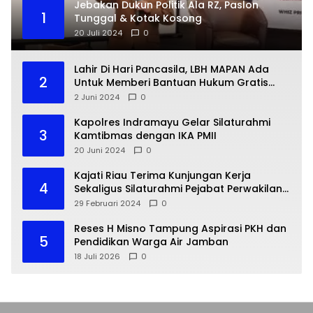
Jebakan Dukun Politik Ala RZ, Paslon
1
Tunggal & Kotak Kosong
20 Juli 2024
0
Lahir Di Hari Pancasila, LBH MAPAN Ada
2
Untuk Memberi Bantuan Hukum Gratis
Bagi Masyarakat Kurang Mampu
2 Juni 2024
0
Kapolres Indramayu Gelar Silaturahmi
3
Kamtibmas dengan IKA PMII
20 Juni 2024
0
Kajati Riau Terima Kunjungan Kerja
4
Sekaligus Silaturahmi Pejabat Perwakilan
Bank Indonesia Provinsi Riau
29 Februari 2024
0
Reses H Misno Tampung Aspirasi PKH dan
5
Pendidikan Warga Air Jamban
18 Juli 2026
0