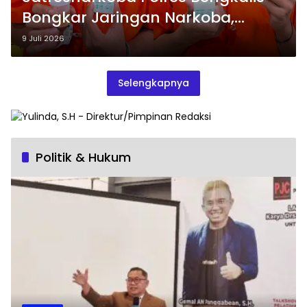
Bongkar Jaringan Narkoba,
Delapan Paket Sabu Disita
9 Juli 2026
Selengkapnya
Politik & Hukum