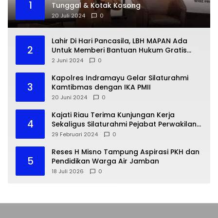
1
Tunggal & Kotak Kosong
20 Juli 2024
0
Lahir Di Hari Pancasila, LBH MAPAN Ada
2
Untuk Memberi Bantuan Hukum Gratis
Bagi Masyarakat Kurang Mampu
2 Juni 2024
0
Kapolres Indramayu Gelar Silaturahmi
3
Kamtibmas dengan IKA PMII
20 Juni 2024
0
Kajati Riau Terima Kunjungan Kerja
4
Sekaligus Silaturahmi Pejabat Perwakilan
Bank Indonesia Provinsi Riau
29 Februari 2024
0
Reses H Misno Tampung Aspirasi PKH dan
5
Pendidikan Warga Air Jamban
18 Juli 2026
0