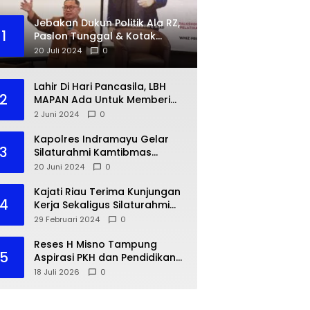
Jebakan Dukun Politik Ala RZ,
1
Paslon Tunggal & Kotak
Kosong
20 Juli 2024
0
Lahir Di Hari Pancasila, LBH
2
MAPAN Ada Untuk Memberi
Bantuan Hukum Gratis Bagi
2 Juni 2024
0
Masyarakat Kurang Mampu
Kapolres Indramayu Gelar
3
Silaturahmi Kamtibmas
dengan IKA PMII
20 Juni 2024
0
Kajati Riau Terima Kunjungan
4
Kerja Sekaligus Silaturahmi
Pejabat Perwakilan Bank
29 Februari 2024
0
Indonesia Provinsi Riau
Reses H Misno Tampung
5
Aspirasi PKH dan Pendidikan
Warga Air Jamban
18 Juli 2026
0