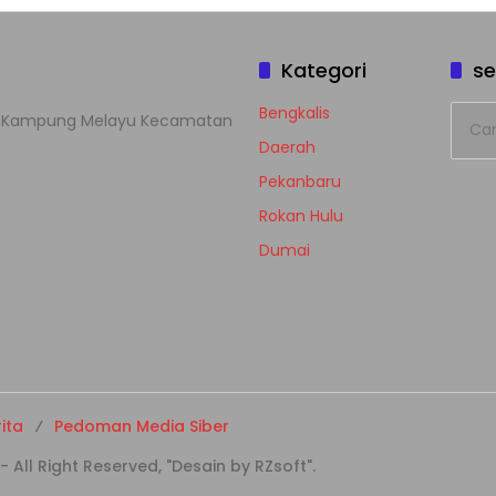
Kategori
se
Cari
Bengkalis
han Kampung Melayu Kecamatan
untuk
Daerah
Pekanbaru
Rokan Hulu
Dumai
ita
Pedoman Media Siber
ll Right Reserved, "Desain by RZsoft".