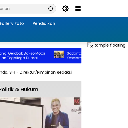
Gallery Foto
Pendidikan
×
, Gerobak Bakso Motor
Satlantas Polres Dumai Kampanyekan
n Tegallega Dumai
Keselamatan Berlalu Lintas Humanis
Politik & Hukum