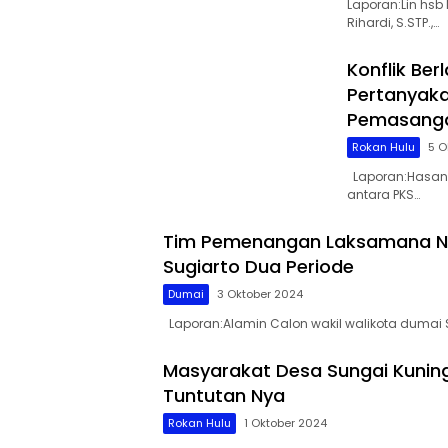
Laporan:Lin hs
Rihardi, S.STP.,…
Konflik Ber
Pertanyakan
Pemasangan
Rokan Hulu
5 O
Laporan:Hasan 
antara PKS…
Tim Pemenangan Laksamana Nu
Sugiarto Dua Periode
Dumai
3 Oktober 2024
Laporan:Alamin Calon wakil walikota dumai
Masyarakat Desa Sungai Kuning 
Tuntutan Nya
Rokan Hulu
1 Oktober 2024