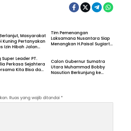
Hulu
Tim Pemenangan
 Berlanjut, Masyarakat
Laksamana Nusantara Siap
i Kuning Pertanyakan
Menangkan H.Paisal Sugiarto
as Izin Hibah Jalan
Dua Periode
Uncategorized
Pemasangan Pipa
k PKS PT. SKA
g Super Leader PT.
Calon Gubernur Sumatra
ia Perkasa Sejahtera
Utara Muhammad Bobby
rsama Kita Bisa dan
Nasution Berkunjung ke
ra
Pengajian Tablgh Tuan Al
Yusufiah Huta Holbung
Tapanuli Selatan Sumatra
Utara (Sumut).
kan.
Ruas yang wajib ditandai
*