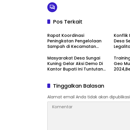
Pos Terkait
Uncategorized
Rokan 
Rapat Koordinasi
Konflik
Peningkatan Pengelolaan
Desa Se
Sampah di Kecamatan
Legalit
Mandau
Untuk 
Warinte
Masyarakat Desa Sungai
Trainin
Kuning Gelar Aksi Demo Di
Geo Mul
Kantor Bupati Ini Tuntutan
2024,Be
Nya
Sejahte
Tinggalkan Balasan
Alamat email Anda tidak akan dipublikasi