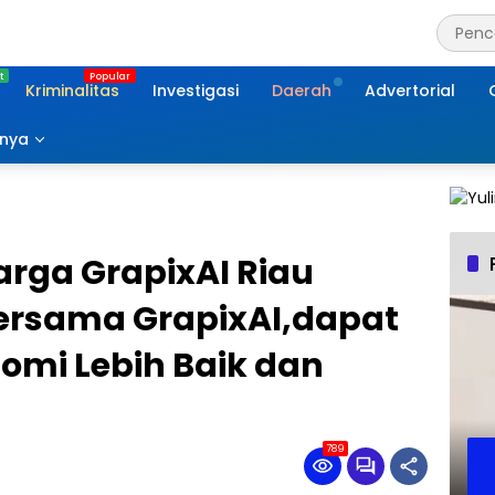
Kriminalitas
Investigasi
Daerah
Advertorial
nnya
arga GrapixAI Riau
ersama GrapixAI,dapat
mi Lebih Baik dan
789