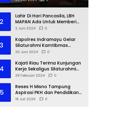
Lahir Di Hari Pancasila, LBH
2
MAPAN Ada Untuk Memberi
Bantuan Hukum Gratis Bagi
2 Juni 2024
0
Masyarakat Kurang Mampu
Kapolres Indramayu Gelar
3
Silaturahmi Kamtibmas
dengan IKA PMII
20 Juni 2024
0
Kajati Riau Terima Kunjungan
4
Kerja Sekaligus Silaturahmi
Pejabat Perwakilan Bank
29 Februari 2024
0
Indonesia Provinsi Riau
Reses H Misno Tampung
5
Aspirasi PKH dan Pendidikan
Warga Air Jamban
18 Juli 2026
0