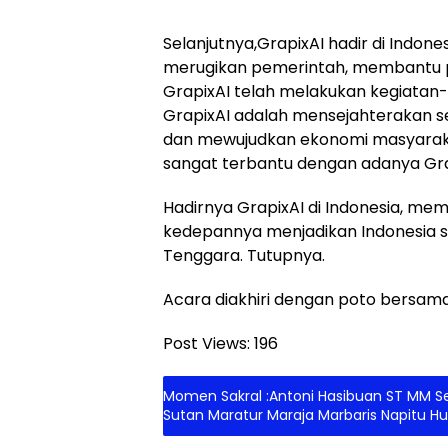
Selanjutnya,GrapixAI hadir di Indo
merugikan pemerintah, membantu p
GrapixAI telah melakukan kegiatan
GrapixAI adalah mensejahterakan s
dan mewujudkan ekonomi masyarakat
sangat terbantu dengan adanya Gra
Hadirnya GrapixAI di Indonesia, m
kedepannya menjadikan Indonesia s
Tenggara. Tutupnya.
Acara diakhiri dengan poto bersam
Post Views:
196
Momen Sakral :Antoni Hasibuan ST MM Se
Sutan Maratur Maraja Marbaris Napitu H