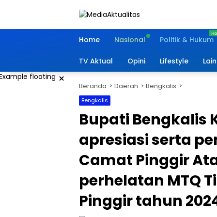
Langsung
ke
konten
Home
Nasional
Politik & Hukum
TV Aktual
Opini
Lifestyle
Lai
×
Beranda
Daerah
Bengkalis
Bengkalis
Bupati Bengkalis
apresiasi serta 
Camat Pinggir A
perhelatan MTQ 
Pinggir tahun 2024