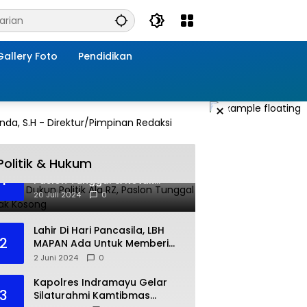
Gallery Foto
Pendidikan
×
Politik & Hukum
Jebakan Dukun Politik Ala RZ,
1
Paslon Tunggal & Kotak
Kosong
20 Juli 2024
0
Lahir Di Hari Pancasila, LBH
2
MAPAN Ada Untuk Memberi
Bantuan Hukum Gratis Bagi
2 Juni 2024
0
Masyarakat Kurang Mampu
Kapolres Indramayu Gelar
3
Silaturahmi Kamtibmas