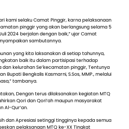
ri kami selaku Camat Pinggir, karna pelaksanaan
matan pinggir yang akan berlangsung selama 5
1 Juli 2024 berjalan dengan baik,” ujar Camat
menyampaikan sambutannya.
unan yang kita laksanakan di setiap tahunnya,
gkatan baik itu dalam partisipasi terhadap
a dan kelurahan Se’kecamatan pinggir, Tentunya
gan Bupati Bengkalis Kasmarni, S.Sos, MMP., melalui
masa,” tambanya.
takan, Dengan terus dilaksanakan kegiatan MTQ
lahirkan Qori dan Qori’ah maupun masyarakat
n Al-Qur’an.
h dan Apresiasi setinggi tingginya kepada semua
kseskan pelaksanaan MTQ ke-XX Tingkat