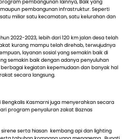
program pembangunan lainnya, Baik yang
 maupun pembangunan infrastruktur. Seperti
atu miliar satu kecamatan, satu kelurahan dan
un 2022-2023, lebih dari 120 km jalan desa telah
rakat kurang mampu telah direhab, terwujudnya
mpuan, layanan sosial yang semakin baik di
yang semakin baik dengan adanya penyuluhan
nya berbagai kegiatan kepemudaan dan banyak hal
rakat secara langsung.
 Bengkalis Kasmarni juga menyerahkan secara
dari program penyaluran zakat Baznas
irene serta hiasan kembang api dan lighting
 serta tabuhan kompang yang menggema, Bupati