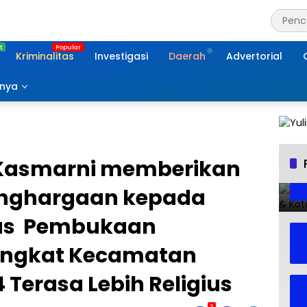
Kriminalitas
Investigasi
Daerah
Advertorial
nnya
 Kasmarni memberikan
penghargaan kepada
tas Pembukaan
Tingkat Kecamatan
 Terasa Lebih Religius