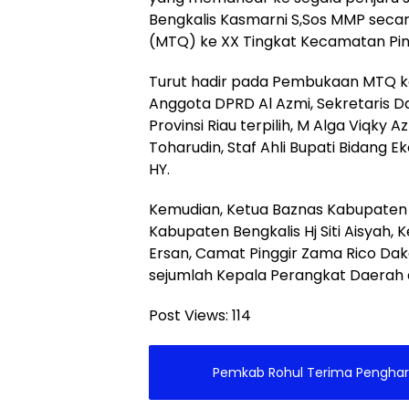
Bengkalis Kasmarni S,Sos MMP seca
(MTQ) ke XX Tingkat Kecamatan Pin
Turut hadir pada Pembukaan MTQ ke-
Anggota DPRD Al Azmi, Sekretaris D
Provinsi Riau terpilih, M Alga Viqk
Toharudin, Staf Ahli Bupati Bidan
HY.
Kemudian, Ketua Baznas Kabupaten B
Kabupaten Bengkalis Hj Siti Aisyah,
Ersan, Camat Pinggir Zama Rico Da
sejumlah Kepala Perangkat Daerah 
Post Views:
114
Pemkab Rohul Terima Pengharg