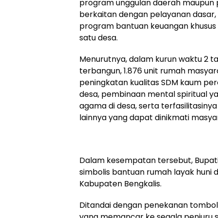
program unggulan daerah maupun 
berkaitan dengan pelayanan dasar,
program bantuan keuangan khusus s
satu desa.
Menurutnya, dalam kurun waktu 2 tah
terbangun, 1.876 unit rumah masya
peningkatan kualitas SDM kaum pere
desa, pembinaan mental spiritual 
agama di desa, serta terfasilitasi
lainnya yang dapat dinikmati masya
Dalam kesempatan tersebut, Bupati
simbolis bantuan rumah layak huni 
Kabupaten Bengkalis.
Ditandai dengan penekanan tombol s
yang memancar ke segala penjuru