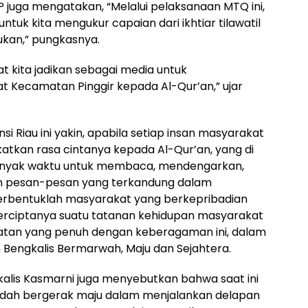
P juga mengatakan, “Melalui pelaksanaan MTQ ini,
untuk kita mengukur capaian dari ikhtiar tilawatil
kukan,” pungkasnya.
 kita jadikan sebagai media untuk
t Kecamatan Pinggir kepada Al-Qur’an,” ujar
i Riau ini yakin, apabila setiap insan masyarakat
kan rasa cintanya kepada Al-Qur’an, yang di
nyak waktu untuk membaca, mendengarkan,
 pesan-pesan yang terkandung dalam
terbentuklah masyarakat yang berkepribadian
erciptanya suatu tatanan kehidupan masyarakat
atan yang penuh dengan keberagaman ini, dalam
engkalis Bermarwah, Maju dan Sejahtera.
alis Kasmarni juga menyebutkan bahwa saat ini
udah bergerak maju dalam menjalankan delapan