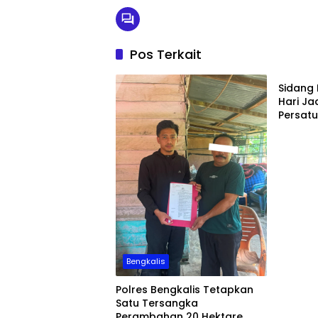
Pos Terkait
Bengka
Sidang 
Hari Ja
Persat
Pemban
Bengkalis
Polres Bengkalis Tetapkan
Satu Tersangka
Perambahan 20 Hektare