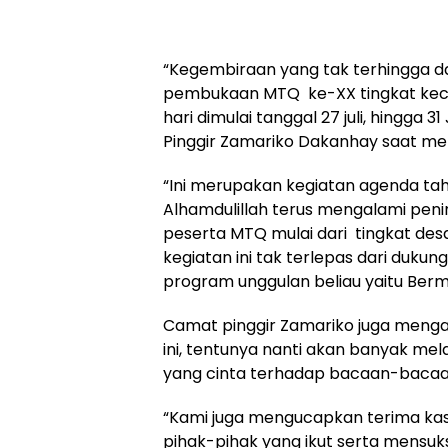
“Kegembiraan yang tak terhingga da
pembukaan MTQ ke-XX tingkat keca
hari dimulai tanggal 27 juli, hingga 3
Pinggir Zamariko Dakanhay saat 
“Ini merupakan kegiatan agenda tah
Alhamdulillah terus mengalami penin
peserta MTQ mulai dari tingkat des
kegiatan ini tak terlepas dari dukun
program unggulan beliau yaitu Ber
Camat pinggir Zamariko juga menga
ini, tentunya nanti akan banyak me
yang cinta terhadap bacaan-bacaa
“Kami juga mengucapkan terima kasi
pihak-pihak yang ikut serta mensu