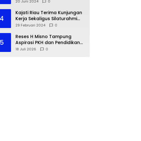
dengan IKA PMII
20 Juni 2024
0
Kajati Riau Terima Kunjungan
4
Kerja Sekaligus Silaturahmi
Pejabat Perwakilan Bank
29 Februari 2024
0
Indonesia Provinsi Riau
Reses H Misno Tampung
5
Aspirasi PKH dan Pendidikan
Warga Air Jamban
18 Juli 2026
0