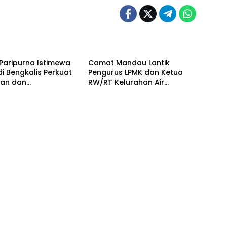
lis
Bengkalis
Paripurna Istimewa
Camat Mandau Lantik
di Bengkalis Perkuat
Pengurus LPMK dan Ketua
uan dan
RW/RT Kelurahan Air
gunan Daerah
Jamban Periode 2026–203