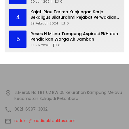
20 Juni 2024
0
Kajati Riau Terima Kunjungan Kerja
4
Sekaligus Silaturahmi Pejabat Perwakilan
Bank Indonesia Provinsi Riau
29 Februari 2024
0
Reses H Misno Tampung Aspirasi PKH dan
5
Pendidikan Warga Air Jamban
18 Juli 2026
0
Jl.Merak No 1 RT 02 RW 05 Kelurahan Kampung Melayu
Kecamatan Sukajadi Pekanbaru
0821-6997-3832
redaksi@mediaaktualitas.com