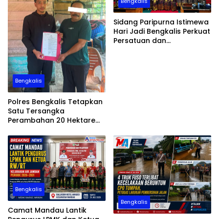
Bengkalis
Sidang Paripurna Istimewa
Hari Jadi Bengkalis Perkuat
Persatuan dan
Pembangunan Daerah
Bengkalis
Polres Bengkalis Tetapkan
Satu Tersangka
Perambahan 20 Hektare
Hutan Produksi di Areal PT
SPM
Bengkalis
Bengkalis
Camat Mandau Lantik