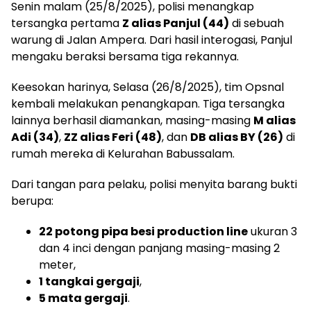
Senin malam (25/8/2025), polisi menangkap
tersangka pertama
Z alias Panjul (44)
di sebuah
warung di Jalan Ampera. Dari hasil interogasi, Panjul
mengaku beraksi bersama tiga rekannya.
Keesokan harinya, Selasa (26/8/2025), tim Opsnal
kembali melakukan penangkapan. Tiga tersangka
lainnya berhasil diamankan, masing-masing
M alias
Adi (34)
,
ZZ alias Feri (48)
, dan
DB alias BY (26)
di
rumah mereka di Kelurahan Babussalam.
Dari tangan para pelaku, polisi menyita barang bukti
berupa:
22 potong pipa besi production line
ukuran 3
dan 4 inci dengan panjang masing-masing 2
meter,
1 tangkai gergaji
,
5 mata gergaji
.