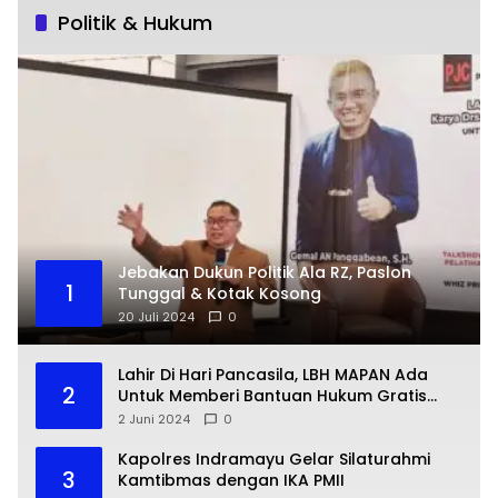
Politik & Hukum
Jebakan Dukun Politik Ala RZ, Paslon
1
Tunggal & Kotak Kosong
20 Juli 2024
0
Lahir Di Hari Pancasila, LBH MAPAN Ada
2
Untuk Memberi Bantuan Hukum Gratis
Bagi Masyarakat Kurang Mampu
2 Juni 2024
0
Kapolres Indramayu Gelar Silaturahmi
3
Kamtibmas dengan IKA PMII