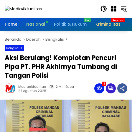
Langsung
ke
konten
Home
Nasional
Politik & Hukum
Kriminalitas
I
Beranda
Daerah
Bengkalis
Bengkalis
Aksi Berulang! Komplotan Pencuri
Pipa PT. PHR Akhirnya Tumbang di
Tangan Polisi
13
Mediaaktualitas
2 Min Baca
27 Agustus 2025