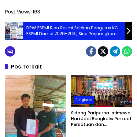
Post Views:
163
DPW FSPMI Riau Resmi Sahkan Pengurus KC
FSPMI Dumai 2026–2031, Siap Perjuangkan
Hak Buruh
Pos Terkait
Bengkalis
Sidang Paripurna Istimewa
Hari Jadi Bengkalis Perkuat
Persatuan dan
Pembangunan Daerah