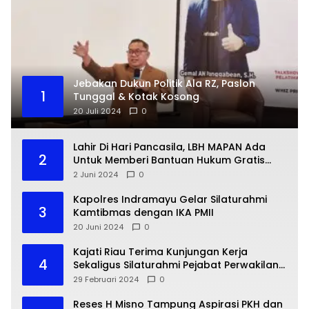
Jebakan Dukun Politik Ala RZ, Paslon
1
Tunggal & Kotak Kosong
20 Juli 2024
0
Lahir Di Hari Pancasila, LBH MAPAN Ada
2
Untuk Memberi Bantuan Hukum Gratis
Bagi Masyarakat Kurang Mampu
2 Juni 2024
0
Kapolres Indramayu Gelar Silaturahmi
3
Kamtibmas dengan IKA PMII
20 Juni 2024
0
Kajati Riau Terima Kunjungan Kerja
4
Sekaligus Silaturahmi Pejabat Perwakilan
Bank Indonesia Provinsi Riau
29 Februari 2024
0
Reses H Misno Tampung Aspirasi PKH dan