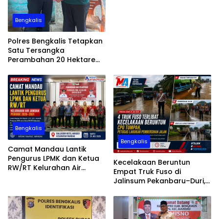
Bengkalis
Polres Bengkalis Tetapkan
Satu Tersangka
Perambahan 20 Hektare
Hutan Produksi di Areal PT
SPM
Bengkalis
Bengkalis
Camat Mandau Lantik
Pengurus LPMK dan Ketua
Kecelakaan Beruntun
RW/RT Kelurahan Air
Empat Truk Fuso di
Jamban Periode 2026–203
Jalinsum Pekanbaru–Duri,
Muatan CPO Tumpah ke
Badan Jalan