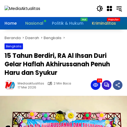
Langsung
ke
konten
Home
Nasional
Politik & Hukum
Kriminalitas
I
Beranda
Daerah
Bengkalis
Bengkalis
15 Tahun Berdiri, RA Al Ihsan Duri
Gelar Haflah Akhirussanah Penuh
Haru dan Syukur
36
Mediaaktualitas
2 Min Baca
17 Mei 2026