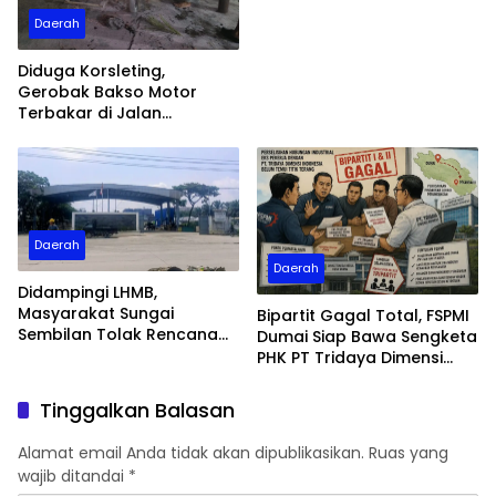
Daerah
Diduga Korsleting,
Gerobak Bakso Motor
Terbakar di Jalan
Tegallega Dumai
Daerah
Daerah
Didampingi LHMB,
Masyarakat Sungai
Bipartit Gagal Total, FSPMI
Sembilan Tolak Rencana
Dumai Siap Bawa Sengketa
BUMD Dumai Ambil Alih
PHK PT Tridaya Dimensi
Pengelolaan Area Parkir PT
Indonesia ke Disnaker
IBP
Tinggalkan Balasan
Alamat email Anda tidak akan dipublikasikan.
Ruas yang
wajib ditandai
*