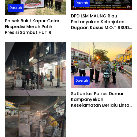
Daerah
Daerah
DPD LSM MAUNG Riau
Polsek Bukit Kapur Gelar
Pertanyakan Kelanjutan
Ekspedisi Merah Putih
Dugaan Kasus M.O.T RSUD
Presisi Sambut HUT RI
Dumai, Minta Kejelasan
Kejari
Daerah
Satlantas Polres Dumai
Kampanyekan
Keselamatan Berlalu Lintas
Humanis