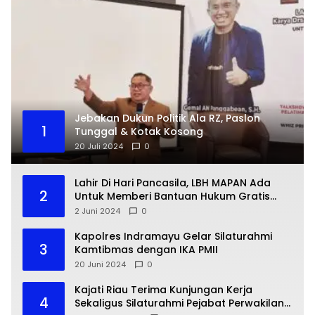
Jebakan Dukun Politik Ala RZ, Paslon
1
Tunggal & Kotak Kosong
20 Juli 2024
0
Lahir Di Hari Pancasila, LBH MAPAN Ada
2
Untuk Memberi Bantuan Hukum Gratis
Bagi Masyarakat Kurang Mampu
2 Juni 2024
0
Kapolres Indramayu Gelar Silaturahmi
3
Kamtibmas dengan IKA PMII
20 Juni 2024
0
Kajati Riau Terima Kunjungan Kerja
4
Sekaligus Silaturahmi Pejabat Perwakilan