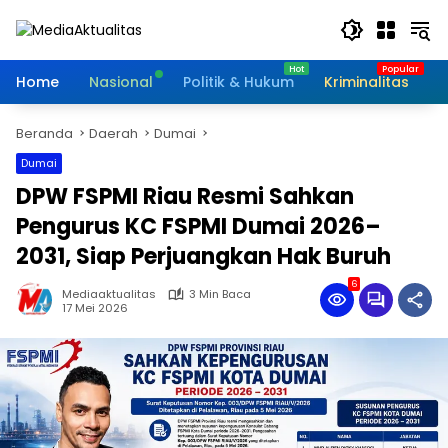
Langsung
ke
konten
Home
Nasional
Politik & Hukum
Kriminalitas
I
Beranda
Daerah
Dumai
Dumai
DPW FSPMI Riau Resmi Sahkan
Pengurus KC FSPMI Dumai 2026–
2031, Siap Perjuangkan Hak Buruh
6
Mediaaktualitas
3 Min Baca
17 Mei 2026