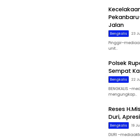
Kecelakaan
Pekanbaru
Jalan
Bengkalis
23 J
Pinggir–mediaak
unit…
Polsek Rup
Sempat Ka
Bengkalis
22 J
BENGKALIS –media
mengungkap…
Reses H.Mi
Duri, Apre
Bengkalis
19 Ju
DURI –mediaaktu