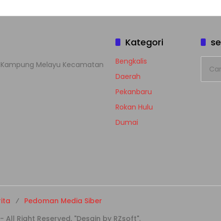
Kategori
se
Cari
Bengkalis
han Kampung Melayu Kecamatan
untuk
Daerah
Pekanbaru
Rokan Hulu
Dumai
ita
Pedoman Media Siber
ll Right Reserved, "Desain by RZsoft".