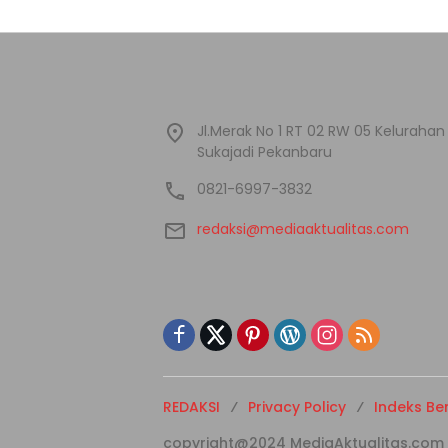
Jl.Merak No 1 RT 02 RW 05 Kelura
Sukajadi Pekanbaru
0821-6997-3832
redaksi@mediaaktualitas.com
REDAKSI
Privacy Policy
Indeks Ber
copyright@2024 MediaAktualitas.com - A