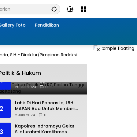
Gallery Foto
Pendidikan
×
Politik & Hukum
Jebakan Dukun Politik Ala RZ,
1
Paslon Tunggal & Kotak
Kosong
20 Juli 2024
0
Lahir Di Hari Pancasila, LBH
2
MAPAN Ada Untuk Memberi
Bantuan Hukum Gratis Bagi
2 Juni 2024
0
Masyarakat Kurang Mampu
Kapolres Indramayu Gelar
3
Silaturahmi Kamtibmas