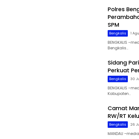
Polres Ben
Perambahan
SPM
Bengkalis
1 Ag
BENGKALIS –medi
Bengkalis…
Sidang Par
Perkuat P
Bengkalis
30 J
BENGKALIS –med
Kabupaten…
Camat Man
RW/RT Kelu
Bengkalis
26 J
MANDAU –mediaak