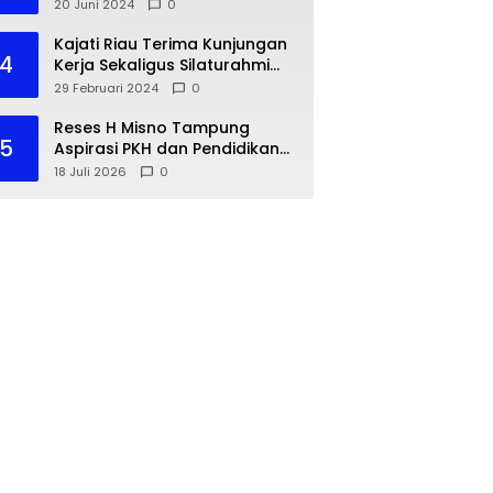
dengan IKA PMII
20 Juni 2024
0
Kajati Riau Terima Kunjungan
4
Kerja Sekaligus Silaturahmi
Pejabat Perwakilan Bank
29 Februari 2024
0
Indonesia Provinsi Riau
Reses H Misno Tampung
5
Aspirasi PKH dan Pendidikan
Warga Air Jamban
18 Juli 2026
0