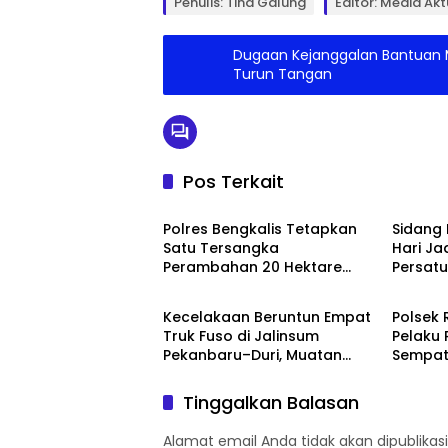
Penulis: Tina Galung
Editor: Media Akt
Dugaan Kejanggalan Bantuan MC
Turun Tangan
Pos Terkait
Bengkalis
Bengka
Polres Bengkalis Tetapkan
Sidang 
Satu Tersangka
Hari Ja
Perambahan 20 Hektare
Persat
Bengkalis
Bengka
Hutan Produksi di Areal PT
Pemban
SPM
Kecelakaan Beruntun Empat
Polsek
Truk Fuso di Jalinsum
Pelaku
Pekanbaru–Duri, Muatan
Sempat
CPO Tumpah ke Badan
Penang
Jalan
Tinggalkan Balasan
Alamat email Anda tidak akan dipublikasi