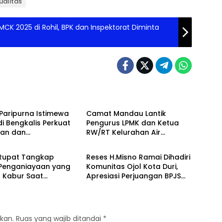
ualitas
K 2025 di Rohil, BPK dan Inspektorat Diminta
lis
Bengkalis
Paripurna Istimewa
Camat Mandau Lantik
di Bengkalis Perkuat
Pengurus LPMK dan Ketua
uan dan
RW/RT Kelurahan Air
lis
Bengkalis
gunan Daerah
Jamban Periode 2026–203
 Rupat Tangkap
Reses H.Misno Ramai Dihadiri
 Penganiayaan yang
Komunitas Ojol Kota Duri,
 Kabur Saat
Apresiasi Perjuangan BPJS
kapan
Ketenagakerjaan
kan.
Ruas yang wajib ditandai
*