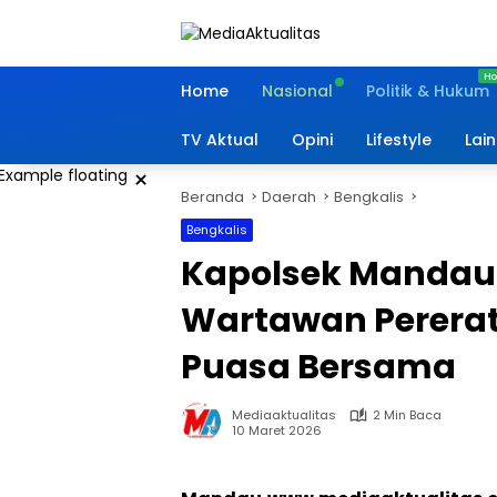
Langsung
ke
konten
Home
Nasional
Politik & Hukum
TV Aktual
Opini
Lifestyle
Lai
×
Beranda
Daerah
Bengkalis
Bengkalis
Kapolsek Mandau
Wartawan Pererat
Puasa Bersama
Mediaaktualitas
2 Min Baca
10 Maret 2026