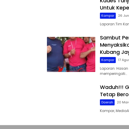
Kades Tanj
Untuk Kepe
Kampar
26 Jun
Laporan:Tim Kam
Sambut Per
Menyaksika
Kubang Ja
Kampar
17 Agu
Laporan: Hasan
memperingati…
Waduh!!! Ga
Tetap Bero
Daerah
20 Mar
Kampar, MediaAk