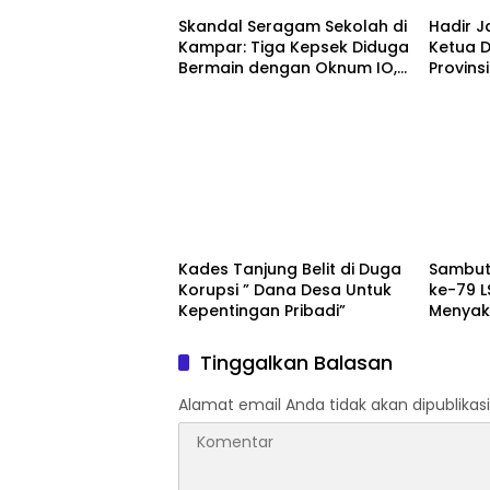
Skandal Seragam Sekolah di
Hadir 
Kampar: Tiga Kepsek Diduga
Ketua 
Bermain dengan Oknum IO,
Provins
T, dan Penjahit D
Apresia
Kecama
Hulu
Kampar
Kampa
Kades Tanjung Belit di Duga
Sambut
Korupsi ” Dana Desa Untuk
ke-79 
Kepentingan Pribadi”
Menyak
Perlomb
Kubang
Tinggalkan Balasan
Alamat email Anda tidak akan dipublikasi