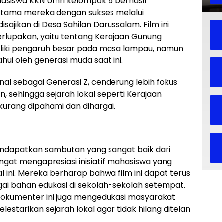
hasiswa KKN Umri kelompok 5 berhasil
tama mereka dengan sukses melalui
ajikan di Desa Sahilan Darussalam. Film ini
rlupakan, yaitu tentang Kerajaan Gunung
iliki pengaruh besar pada masa lampau, namun
ui oleh generasi muda saat ini.
nal sebagai Generasi Z, cenderung lebih fokus
, sehingga sejarah lokal seperti Kerajaan
 kurang dipahami dan dihargai.
ndapatkan sambutan yang sangat baik dari
ngat mengapresiasi inisiatif mahasiswa yang
l ini. Mereka berharap bahwa film ini dapat terus
gai bahan edukasi di sekolah-sekolah setempat.
 dokumenter ini juga mengedukasi masyarakat
starikan sejarah lokal agar tidak hilang ditelan