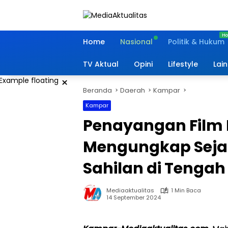
Langsung
ke
konten
Home
Nasional
Politik & Hukum
TV Aktual
Opini
Lifestyle
Lai
×
Beranda
Daerah
Kampar
Kampar
Penayangan Film
Mengungkap Seja
Sahilan di Tenga
Mediaaktualitas
1 Min Baca
14 September 2024