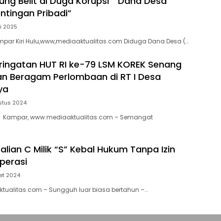
ung Belit di Duga Korupsi ” Dana Desa
ntingan Pribadi”
i 2025
par Kiri Hulu,www,mediaaktualitas.com Diduga Dana Desa (…
ingatan HUT RI ke-79 LSM KOREK Senang
n Beragam Perlombaan di RT I Desa
ya
stus 2024
 Kampar, www.mediaaktualitas.com – Semangat
lian C Milik “S” Kebal Hukum Tanpa Izin
perasi
et 2024
tualitas.com – Sungguh luar biasa bertahun –…