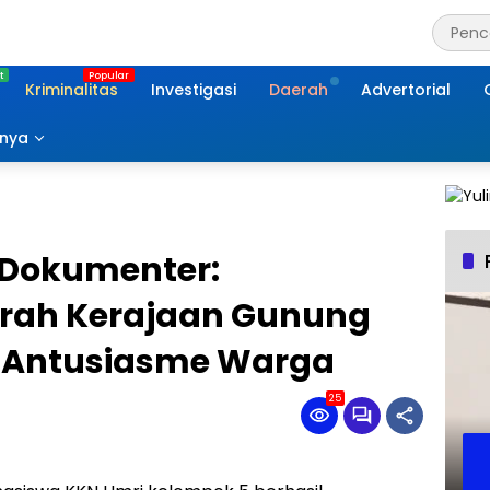
Kriminalitas
Investigasi
Daerah
Advertorial
nnya
 Dokumenter:
rah Kerajaan Gunung
h Antusiasme Warga
25