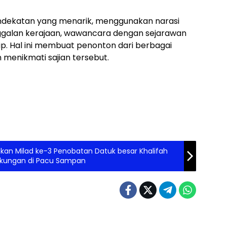
endekatan yang menarik, menggunakan narasi
galan kerajaan, wawancara dengan sejarawan
p. Hal ini membuat penonton dari berbagai
menikmati sajian tersebut.
an Milad ke-3 Penobatan Datuk besar Khalifah
ukungan di Pacu Sampan
r