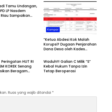
Jadi Tamu Undangan,
DPD LP Nasdem
i Riau Sampaikan
si HUT ke – 80 RI di
tan Koto Kampar
Kampar
“Ketua Abdesi Kok Malah
Korupsi? Dugaan Penjarahan
Dana Desa oleh Kades
r
Daerah
Tanjung Belit Menguak”
 Peringatan HUT RI
Waduh!!! Galian C Milik “S”
LSM KOREK Senang
Kebal Hukum Tanpa Izin
sikan Beragam
Tetap Beroperasi
aan di RT I Desa
 Jaya
kan.
Ruas yang wajib ditandai
*