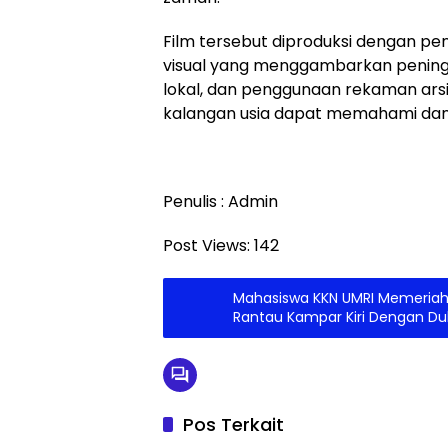
Film tersebut diproduksi dengan p
visual yang menggambarkan pening
lokal, dan penggunaan rekaman arsi
kalangan usia dapat memahami dan 
Penulis : Admin
Post Views:
142
Mahasiswa KKN UMRI Memeriahk
Rantau Kampar Kiri Dengan D
Pos Terkait
Kampar
Kampa