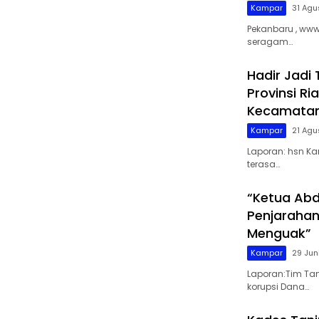
Kampar
31 Agu
Pekanbaru , ww
seragam…
Hadir Jadi
Provinsi Ri
Kecamatan
Kampar
21 Agu
Laporan: hsn K
terasa…
“Ketua Abd
Penjarahan
Menguak”
Kampar
29 Jun
Laporan:Tim Ta
korupsi Dana…