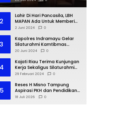
Lahir Di Hari Pancasila, LBH
2
MAPAN Ada Untuk Memberi
Bantuan Hukum Gratis Bagi
2 Juni 2024
0
Masyarakat Kurang Mampu
Kapolres Indramayu Gelar
3
Silaturahmi Kamtibmas
dengan IKA PMII
20 Juni 2024
0
Kajati Riau Terima Kunjungan
4
Kerja Sekaligus Silaturahmi
Pejabat Perwakilan Bank
29 Februari 2024
0
Indonesia Provinsi Riau
Reses H Misno Tampung
5
Aspirasi PKH dan Pendidikan
Warga Air Jamban
18 Juli 2026
0