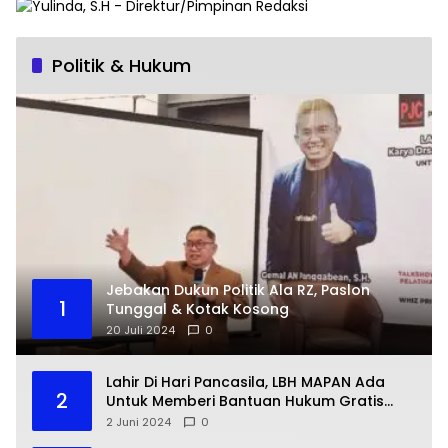
Politik & Hukum
Jebakan Dukun Politik Ala RZ, Paslon
1
Tunggal & Kotak Kosong
20 Juli 2024
0
Lahir Di Hari Pancasila, LBH MAPAN Ada
2
Untuk Memberi Bantuan Hukum Gratis
Bagi Masyarakat Kurang Mampu
2 Juni 2024
0