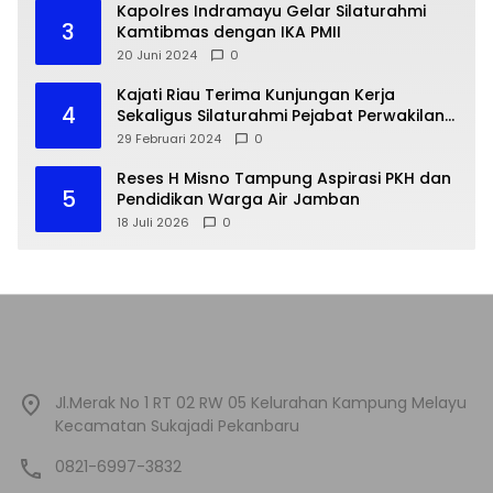
Kapolres Indramayu Gelar Silaturahmi
3
Kamtibmas dengan IKA PMII
20 Juni 2024
0
Kajati Riau Terima Kunjungan Kerja
4
Sekaligus Silaturahmi Pejabat Perwakilan
Bank Indonesia Provinsi Riau
29 Februari 2024
0
Reses H Misno Tampung Aspirasi PKH dan
5
Pendidikan Warga Air Jamban
18 Juli 2026
0
Jl.Merak No 1 RT 02 RW 05 Kelurahan Kampung Melayu
Kecamatan Sukajadi Pekanbaru
0821-6997-3832