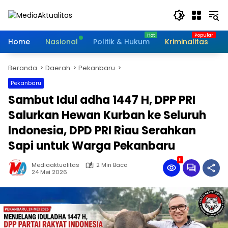
Langsung
ke
konten
Home
Nasional
Politik & Hukum
Kriminalitas
I
Beranda
Daerah
Pekanbaru
Pekanbaru
Sambut Idul adha 1447 H, DPP PRI
Salurkan Hewan Kurban ke Seluruh
Indonesia, DPD PRI Riau Serahkan
Sapi untuk Warga Pekanbaru
11
Mediaaktualitas
2 Min Baca
24 Mei 2026