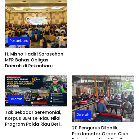
Merah Putih di Riau dan
Kepri
Pekanbaru
H. Misno Hadiri Sarasehan
MPR Bahas Obligasi
Daerah di Pekanbaru
Daerah
Tak Sekadar Seremonial,
Daerah
Korpus BEM se-Riau Nilai
Program Polda Riau Beri
20 Pengurus Dilantik,
Manfaat Nyata bagi
Proklamator Orado Club
Masyarakat