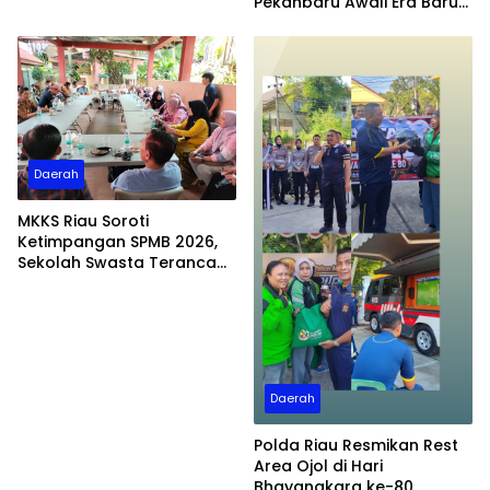
Pekanbaru Awali Era Baru
Pembinaan Atlet
Daerah
MKKS Riau Soroti
Ketimpangan SPMB 2026,
Sekolah Swasta Terancam
Kehilangan Murid dan
BOSDA
Daerah
Polda Riau Resmikan Rest
Area Ojol di Hari
Bhayangkara ke-80