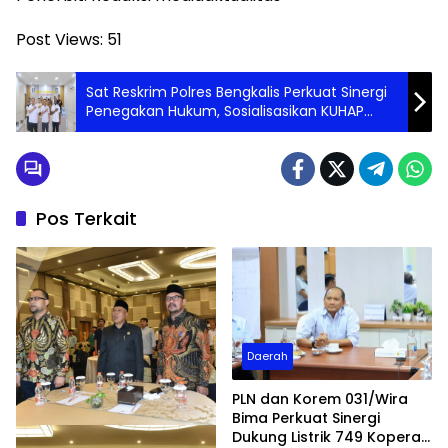
Post Views:
51
Sat Reskrim Polres Bengkalis Perkuat Sinergi
Penegakan Hukum, Sosialisasikan KUHAP
Baru dan Pengawasan PPNS
Pos Terkait
Daerah
PLN dan Korem 031/Wira
Bima Perkuat Sinergi
Dukung Listrik 749 Koperasi