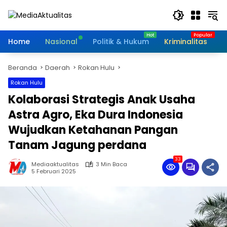
Langsung
ke
konten
Home
Nasional
Politik & Hukum
Kriminalitas
I
Beranda
Daerah
Rokan Hulu
Rokan Hulu
Kolaborasi Strategis Anak Usaha
Astra Agro, Eka Dura Indonesia
Wujudkan Ketahanan Pangan
Tanam Jagung perdana
33
Mediaaktualitas
3 Min Baca
5 Februari 2025