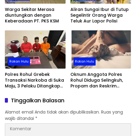
Warga Sekitar Merasa
Aliran Sungai Ibur di Tutup
diuntungkan dengan
Segelintir Orang Warga
Keberadaan PT. PKS KSM
Teluk Aur Lapor Polisi
Rokan Hulu
Rokan Hulu
Polres Rohul Grebek
Oknum Anggota Polres
Transaksi Narkoba di Suka
Rohul Diduga Selingkuh,
Maju, 3 Pelaku Ditangkap
Propam dan Reskrim
Beserta Barang Bukti
Lakukan Pemeriksaan
Internal
Tinggalkan Balasan
Alamat email Anda tidak akan dipublikasikan.
Ruas yang
wajib ditandai
*