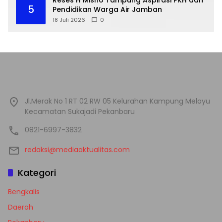
Reses H Misno Tampung Aspirasi PKH dan
5
Pendidikan Warga Air Jamban
18 Juli 2026
0
Jl.Merak No 1 RT 02 RW 05 Kelurahan Kampung Melayu
Kecamatan Sukajadi Pekanbaru
0821-6997-3832
redaksi@mediaaktualitas.com
Kategori
Bengkalis
Daerah