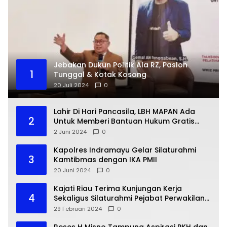
Jebakan Dukun Politik Ala RZ, Paslon
1
Tunggal & Kotak Kosong
20 Juli 2024
0
Lahir Di Hari Pancasila, LBH MAPAN Ada
2
Untuk Memberi Bantuan Hukum Gratis
Bagi Masyarakat Kurang Mampu
2 Juni 2024
0
Kapolres Indramayu Gelar Silaturahmi
3
Kamtibmas dengan IKA PMII
20 Juni 2024
0
Kajati Riau Terima Kunjungan Kerja
4
Sekaligus Silaturahmi Pejabat Perwakilan
Bank Indonesia Provinsi Riau
29 Februari 2024
0