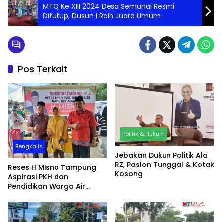
MTQ Ke XIII 2024 Desa Semunai Resmi
Ditutup, Dusun I Raih Juara Umum
Pos Terkait
Politik & Hukum
Bengkalis
Jebakan Dukun Politik Ala
RZ, Paslon Tunggal & Kotak
Reses H Misno Tampung
Kosong
Aspirasi PKH dan
Pendidikan Warga Air
Jamban