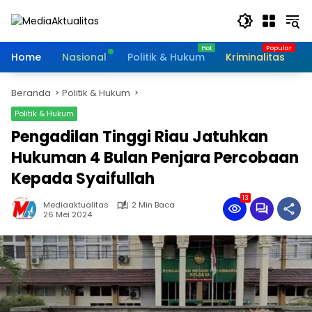
Langsung
ke
konten
Home
Nasional
Politik & Hukum
Kriminalitas
I
Beranda
Politik & Hukum
Politik & Hukum
Pengadilan Tinggi Riau Jatuhkan
Hukuman 4 Bulan Penjara Percobaan
Kepada Syaifullah
13
Mediaaktualitas
2 Min Baca
26 Mei 2024