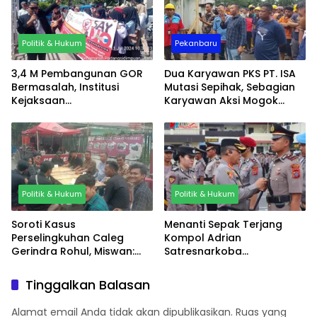
Politik & Hukum
Pekanbaru
3,4 M Pembangunan GOR
Dua Karyawan PKS PT. ISA
Bermasalah, Institusi
Mutasi Sepihak, Sebagian
Kejaksaan
Karyawan Aksi Mogok
Padangsidimpuan Didemo
Kerja
Elemen Masyarakat
Politik & Hukum
Politik & Hukum
Soroti Kasus
Menanti Sepak Terjang
Perselingkuhan Caleg
Kompol Adrian
Gerindra Rohul, Miswan:
Satresnarkoba
Batalkan Pelantikannya
Polrestabes Medan
Tinggalkan Balasan
Alamat email Anda tidak akan dipublikasikan.
Ruas yang