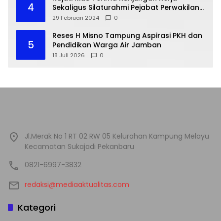
4
Sekaligus Silaturahmi Pejabat Perwakilan
Bank Indonesia Provinsi Riau
29 Februari 2024
0
Reses H Misno Tampung Aspirasi PKH dan
5
Pendidikan Warga Air Jamban
18 Juli 2026
0
Jl.Merak No 1 RT 02 RW 05 Kelurahan Kampung Melayu
Kecamatan Sukajadi Pekanbaru
0821-6997-3832
redaksi@mediaaktualitas.com
Kategori