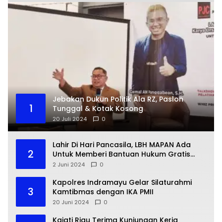
Jebakan Dukun Politik Ala RZ, Paslon
1
Tunggal & Kotak Kosong
20 Juli 2024
0
Lahir Di Hari Pancasila, LBH MAPAN Ada
2
Untuk Memberi Bantuan Hukum Gratis
Bagi Masyarakat Kurang Mampu
2 Juni 2024
0
Kapolres Indramayu Gelar Silaturahmi
3
Kamtibmas dengan IKA PMII
20 Juni 2024
0
Kajati Riau Terima Kunjungan Kerja