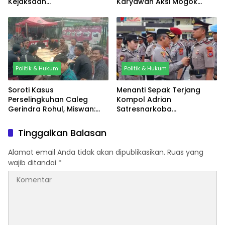
Kejaksaan
Karyawan Aksi Mogok
Padangsidimpuan Didemo
Kerja
Elemen Masyarakat
Politik & Hukum
Politik & Hukum
Soroti Kasus
Menanti Sepak Terjang
Perselingkuhan Caleg
Kompol Adrian
Gerindra Rohul, Miswan:
Satresnarkoba
Batalkan Pelantikannya
Polrestabes Medan
Tinggalkan Balasan
Alamat email Anda tidak akan dipublikasikan.
Ruas yang
wajib ditandai
*