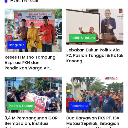
Pos Terkait
Politik & Hukum
Bengkalis
Jebakan Dukun Politik Ala
RZ, Paslon Tunggal & Kotak
Reses H Misno Tampung
Kosong
Aspirasi PKH dan
Pendidikan Warga Air
Jamban
Politik & Hukum
Pekanbaru
3,4 M Pembangunan GOR
Dua Karyawan PKS PT. ISA
Bermasalah, Institusi
Mutasi Sepihak, Sebagian