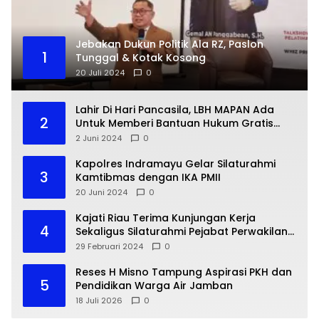
Jebakan Dukun Politik Ala RZ, Paslon
1
Tunggal & Kotak Kosong
20 Juli 2024
0
Lahir Di Hari Pancasila, LBH MAPAN Ada
2
Untuk Memberi Bantuan Hukum Gratis
Bagi Masyarakat Kurang Mampu
2 Juni 2024
0
Kapolres Indramayu Gelar Silaturahmi
3
Kamtibmas dengan IKA PMII
20 Juni 2024
0
Kajati Riau Terima Kunjungan Kerja
4
Sekaligus Silaturahmi Pejabat Perwakilan
Bank Indonesia Provinsi Riau
29 Februari 2024
0
Reses H Misno Tampung Aspirasi PKH dan
5
Pendidikan Warga Air Jamban
18 Juli 2026
0