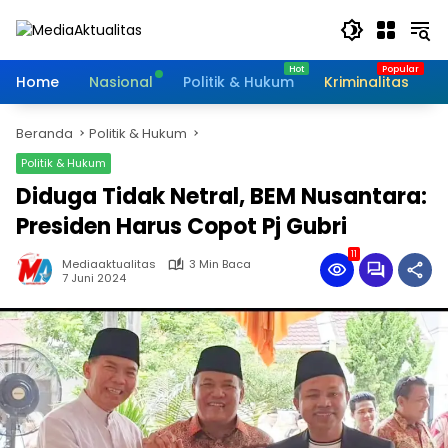
Langsung
ke
konten
Home
Nasional
Politik & Hukum
Kriminalitas
I
Beranda
Politik & Hukum
Politik & Hukum
Diduga Tidak Netral, BEM Nusantara:
Presiden Harus Copot Pj Gubri
11
Mediaaktualitas
3 Min Baca
7 Juni 2024