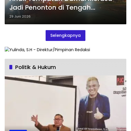
Jadi Penonton di Tengah
Pesatnya Industri
29 Juni 2026
Selengkapnya
Politik & Hukum