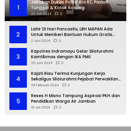
Jebakan Dukun Politik Ala RZ, Paslon
1
Tunggal & Kotak Kosong
20 Juli 2024
0
Lahir Di Hari Pancasila, LBH MAPAN Ada
2
Untuk Memberi Bantuan Hukum Gratis
Bagi Masyarakat Kurang Mampu
2 Juni 2024
0
Kapolres Indramayu Gelar Silaturahmi
3
Kamtibmas dengan IKA PMII
20 Juni 2024
0
Kajati Riau Terima Kunjungan Kerja
4
Sekaligus Silaturahmi Pejabat Perwakilan
Bank Indonesia Provinsi Riau
29 Februari 2024
0
Reses H Misno Tampung Aspirasi PKH dan
5
Pendidikan Warga Air Jamban
18 Juli 2026
0