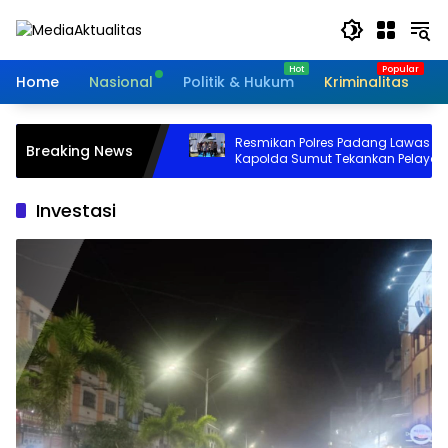
Langsung
ke
konten
Home
Nasional
Politik & Hukum
Kriminalitas
I
Lansia di Padang
Resmikan Polres Padang Lawas Utara,
Breaking News
l Dugaan
Kapolda Sumut Tekankan Pelayanan
 Oknum Polisi
Humanis
Investasi