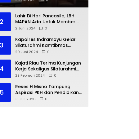
Lahir Di Hari Pancasila, LBH
2
MAPAN Ada Untuk Memberi
Bantuan Hukum Gratis Bagi
2 Juni 2024
0
Masyarakat Kurang Mampu
Kapolres Indramayu Gelar
3
Silaturahmi Kamtibmas
dengan IKA PMII
20 Juni 2024
0
Kajati Riau Terima Kunjungan
4
Kerja Sekaligus Silaturahmi
Pejabat Perwakilan Bank
29 Februari 2024
0
Indonesia Provinsi Riau
Reses H Misno Tampung
5
Aspirasi PKH dan Pendidikan
Warga Air Jamban
18 Juli 2026
0