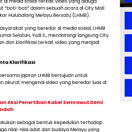
i media sosial terkait video yang diduga
“boti-boti” dalam sebuah acara di City Mall
kar Hulubalang Melayu Bersatu (LHMB).
asyarakat yang beredar di media sosial, LHMB
mai Selatan, Yudi S., mendatangi langsung City
 dan klarifikasi terkait video yang menjadi
ta Klarifikasi
ersama jajaran LHMB bertujuan untuk
n akurat mengenai video yang beredar luas di
n Aksi Penertiban Kabel Semrawut Demi
Indah
ilakukan sebagai bentuk kepedulian terhadap
ga nilai-nilai adat dan budaya Melayu yang