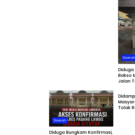
Daera
Diduga 
Bakso M
Jalan 
Daera
Didampi
Masyar
Tolak 
Ambil A
Parkir P
Daerah
Diduga Bungkam Konfirmasi,