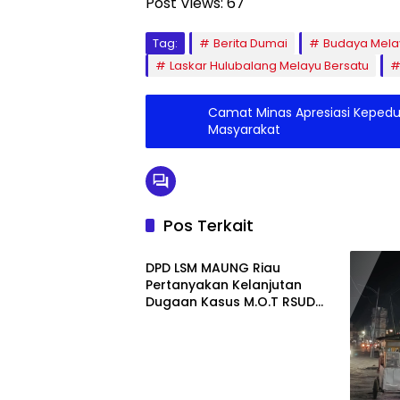
Post Views:
67
Tag:
Berita Dumai
Budaya Mela
Laskar Hulubalang Melayu Bersatu
Camat Minas Apresiasi Kepedul
Masyarakat
Pos Terkait
Daerah
DPD LSM MAUNG Riau
Pertanyakan Kelanjutan
Dugaan Kasus M.O.T RSUD
Dumai, Minta Kejelasan Kejari