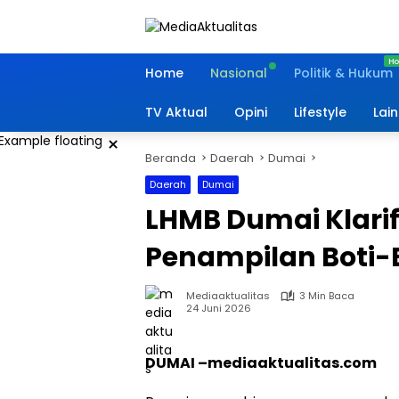
Langsung
ke
konten
Home
Nasional
Politik & Hukum
TV Aktual
Opini
Lifestyle
Lai
×
Beranda
Daerah
Dumai
Daerah
Dumai
LHMB Dumai Klari
Penampilan Boti-B
Mediaaktualitas
3 Min Baca
24 Juni 2026
DUMAI –mediaaktualitas.com