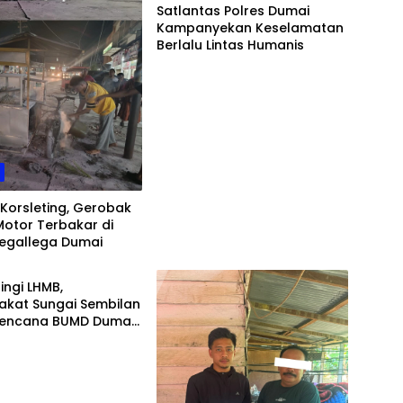
Satlantas Polres Dumai
Kampanyekan Keselamatan
Berlalu Lintas Humanis
h
Korsleting, Gerobak
otor Terbakar di
Tegallega Dumai
h
ngi LHMB,
akat Sungai Sembilan
Rencana BUMD Dumai
lih Pengelolaan Area
T IBP