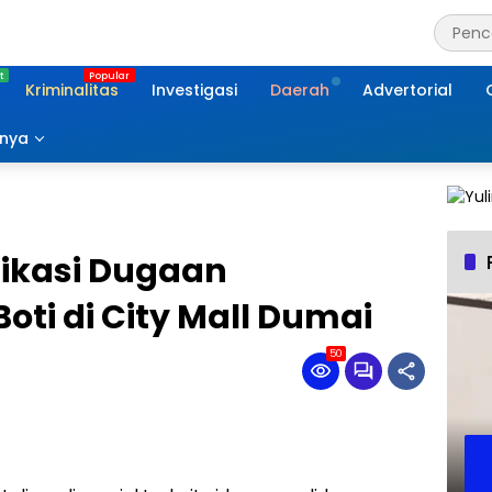
Kriminalitas
Investigasi
Daerah
Advertorial
nnya
fikasi Dugaan
oti di City Mall Dumai
50