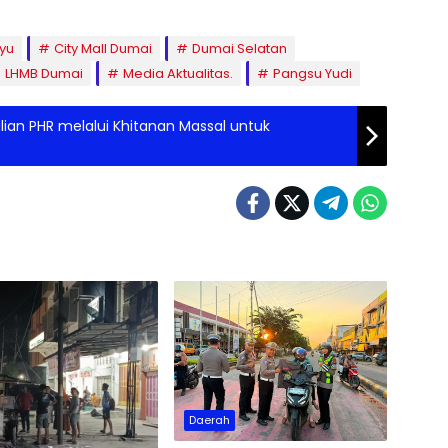
yu
City Mall Dumai
Dumai Selatan
LHMB Dumai
Media Aktualitas.
Pangsu Yudi
ian PHR melalui Khitanan Massal untuk
Daerah