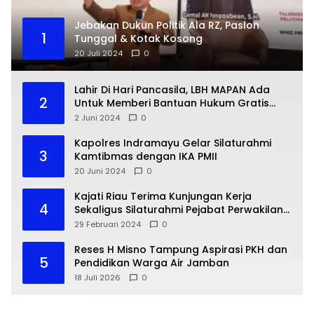
Jebakan Dukun Politik Ala RZ, Paslon
1
Tunggal & Kotak Kosong
20 Juli 2024
0
Lahir Di Hari Pancasila, LBH MAPAN Ada
2
Untuk Memberi Bantuan Hukum Gratis
Bagi Masyarakat Kurang Mampu
2 Juni 2024
0
Kapolres Indramayu Gelar Silaturahmi
3
Kamtibmas dengan IKA PMII
20 Juni 2024
0
Kajati Riau Terima Kunjungan Kerja
4
Sekaligus Silaturahmi Pejabat Perwakilan
Bank Indonesia Provinsi Riau
29 Februari 2024
0
Reses H Misno Tampung Aspirasi PKH dan
5
Pendidikan Warga Air Jamban
18 Juli 2026
0