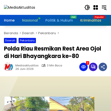
Langsung
ke
konten
Home
Nasional
Politik & Hukum
Kriminalitas
I
Beranda
Daerah
Pekanbaru
Daerah
Pekanbaru
Polda Riau Resmikan Rest Area Ojol
di Hari Bhayangkara ke-80
9
Mediaaktualitas
3 Min Baca
26 Juni 2026