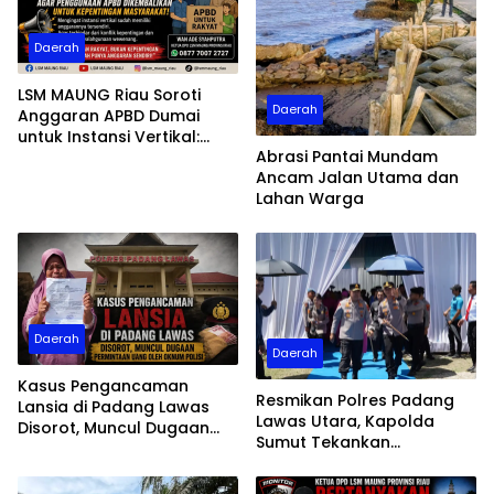
Daerah
LSM MAUNG Riau Soroti
Daerah
Anggaran APBD Dumai
untuk Instansi Vertikal:
Abrasi Pantai Mundam
“Kembalikan APBD untuk
Ancam Jalan Utama dan
Kepentingan Masyarakat”
Lahan Warga
Daerah
Daerah
Kasus Pengancaman
Resmikan Polres Padang
Lansia di Padang Lawas
Lawas Utara, Kapolda
Disorot, Muncul Dugaan
Sumut Tekankan
Permintaan Uang oleh
Pelayanan Humanis
Oknum Polisi