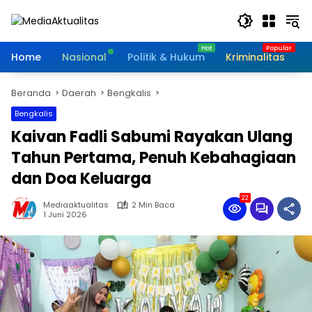
Langsung
ke
konten
Home
Nasional
Politik & Hukum
Kriminalitas
I
Beranda
Daerah
Bengkalis
Bengkalis
Kaivan Fadli Sabumi Rayakan Ulang
Tahun Pertama, Penuh Kebahagiaan
dan Doa Keluarga
22
Mediaaktualitas
2 Min Baca
1 Juni 2026