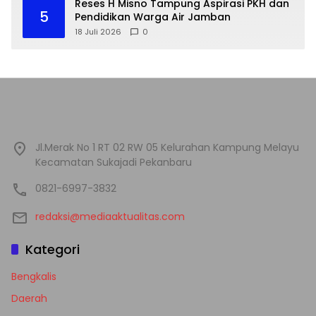
Reses H Misno Tampung Aspirasi PKH dan
5
Pendidikan Warga Air Jamban
18 Juli 2026
0
Jl.Merak No 1 RT 02 RW 05 Kelurahan Kampung Melayu
Kecamatan Sukajadi Pekanbaru
0821-6997-3832
redaksi@mediaaktualitas.com
Kategori
Bengkalis
Daerah