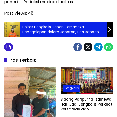
penerbit Redaksi mediaaktualitas
Post Views:
48
Polres Bengkalis Tahan Tersangka
Penggelapan dalam Jabatan, Perusahaan
Alami Kerugian
Pos Terkait
Bengkalis
Sidang Paripurna Istimewa
Hari Jadi Bengkalis Perkuat
Persatuan dan
Pembangunan Daerah