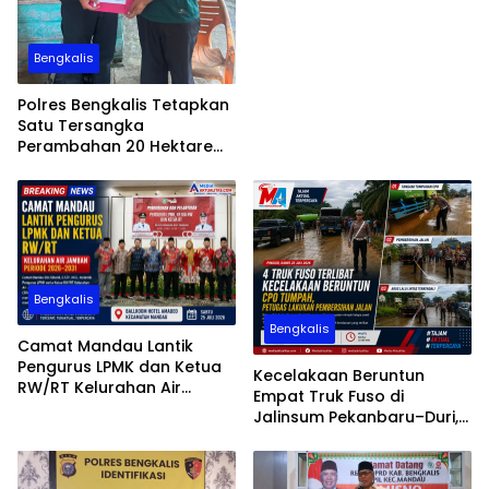
Bengkalis
Polres Bengkalis Tetapkan
Satu Tersangka
Perambahan 20 Hektare
Hutan Produksi di Areal PT
SPM
Bengkalis
Bengkalis
Camat Mandau Lantik
Pengurus LPMK dan Ketua
Kecelakaan Beruntun
RW/RT Kelurahan Air
Empat Truk Fuso di
Jamban Periode 2026–203
Jalinsum Pekanbaru–Duri,
Muatan CPO Tumpah ke
Badan Jalan