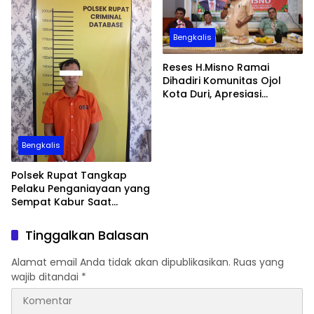
Bengkalis
Reses H.Misno Ramai
Dihadiri Komunitas Ojol
Kota Duri, Apresiasi
Perjuangan BPJS
Ketenagakerjaan
Bengkalis
Polsek Rupat Tangkap
Pelaku Penganiayaan yang
Sempat Kabur Saat
Penangkapan
Tinggalkan Balasan
Alamat email Anda tidak akan dipublikasikan.
Ruas yang
wajib ditandai
*