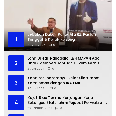
Jebakan Dukun Politik Ala RZ, Paslon
1
Tunggal & Kotak Kosong
20 Juli 2024
0
Lahir Di Hari Pancasila, LBH MAPAN Ada
2
Untuk Memberi Bantuan Hukum Gratis
Bagi Masyarakat Kurang Mampu
2 Juni 2024
0
Kapolres Indramayu Gelar Silaturahmi
3
Kamtibmas dengan IKA PMII
20 Juni 2024
0
Kajati Riau Terima Kunjungan Kerja
4
Sekaligus Silaturahmi Pejabat Perwakilan
Bank Indonesia Provinsi Riau
29 Februari 2024
0