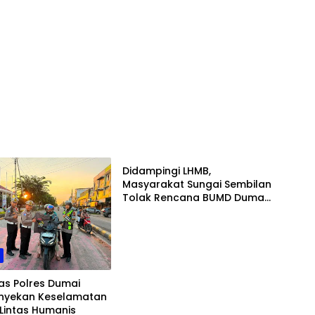
Daerah
Didampingi LHMB,
Masyarakat Sungai Sembilan
Tolak Rencana BUMD Dumai
Ambil Alih Pengelolaan Area
Parkir PT IBP
h
as Polres Dumai
yekan Keselamatan
 Lintas Humanis