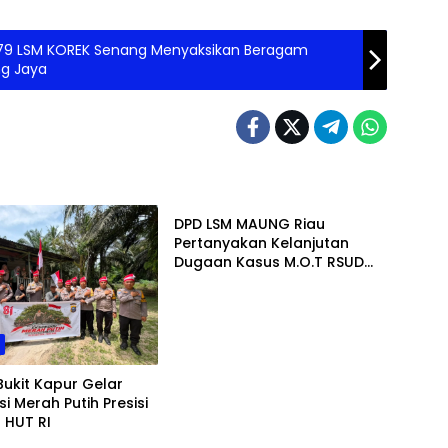
-79 LSM KOREK Senang Menyaksikan Beragam
ng Jaya
Daerah
DPD LSM MAUNG Riau
Pertanyakan Kelanjutan
Dugaan Kasus M.O.T RSUD
Dumai, Minta Kejelasan Kejari
h
Bukit Kapur Gelar
si Merah Putih Presisi
 HUT RI