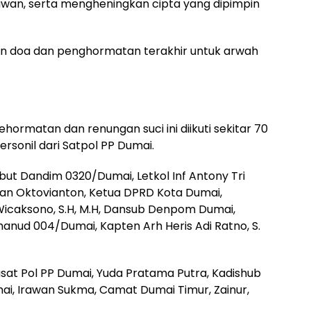
awan, serta mengheningkan cipta yang dipimpin
 doa dan penghormatan terakhir untuk arwah
ormatan dan renungan suci ini diikuti sekitar 70
ersonil dari Satpol PP Dumai.
ut Dandim 0320/Dumai, Letkol Inf Antony Tri
an Oktovianton, Ketua DPRD Kota Dumai,
i Wicaksono, S.H, M.H, Dansub Denpom Dumai,
hanud 004/Dumai, Kapten Arh Heris Adi Ratno, S.
asat Pol PP Dumai, Yuda Pratama Putra, Kadishub
mai, Irawan Sukma, Camat Dumai Timur, Zainur,