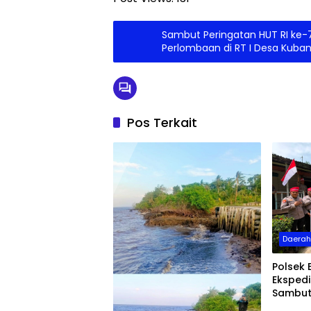
Sambut Peringatan HUT RI ke
Perlombaan di RT I Desa Kuba
Pos Terkait
Daera
Polsek 
Ekspedi
Sambut