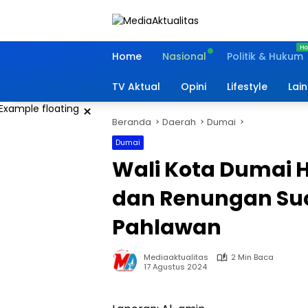
Langsung
ke
konten
Home
Nasional
Politik & Hukum
TV Aktual
Opini
Lifestyle
Lai
×
Beranda
Daerah
Dumai
Dumai
Wali Kota Dumai 
dan Renungan Su
Pahlawan
Mediaaktualitas
2 Min Baca
17 Agustus 2024