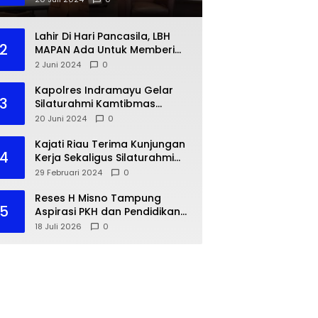
Lahir Di Hari Pancasila, LBH
2
MAPAN Ada Untuk Memberi
Bantuan Hukum Gratis Bagi
2 Juni 2024
0
Masyarakat Kurang Mampu
Kapolres Indramayu Gelar
3
Silaturahmi Kamtibmas
dengan IKA PMII
20 Juni 2024
0
Kajati Riau Terima Kunjungan
4
Kerja Sekaligus Silaturahmi
Pejabat Perwakilan Bank
29 Februari 2024
0
Indonesia Provinsi Riau
Reses H Misno Tampung
5
Aspirasi PKH dan Pendidikan
Warga Air Jamban
18 Juli 2026
0