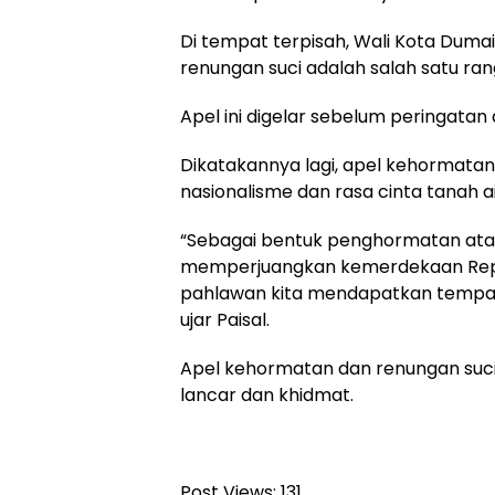
Di tempat terpisah, Wali Kota Dum
renungan suci adalah salah satu ran
Apel ini digelar sebelum peringatan
Dikatakannya lagi, apel kehormata
nasionalisme dan rasa cinta tanah ai
“Sebagai bentuk penghormatan atas
memperjuangkan kemerdekaan Republ
pahlawan kita mendapatkan tempat y
ujar Paisal.
Apel kehormatan dan renungan suc
lancar dan khidmat.
Post Views:
131