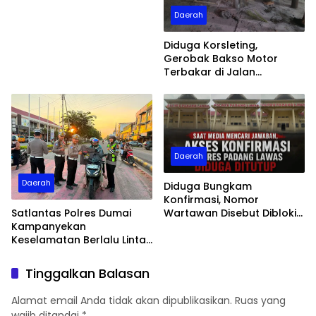
Daerah
Diduga Korsleting,
Gerobak Bakso Motor
Terbakar di Jalan
Tegallega Dumai
Daerah
Daerah
Diduga Bungkam
Konfirmasi, Nomor
Satlantas Polres Dumai
Wartawan Disebut Diblokir
Kampanyekan
Polres Padang Lawas
Keselamatan Berlalu Lintas
Humanis
Tinggalkan Balasan
Alamat email Anda tidak akan dipublikasikan.
Ruas yang
wajib ditandai
*