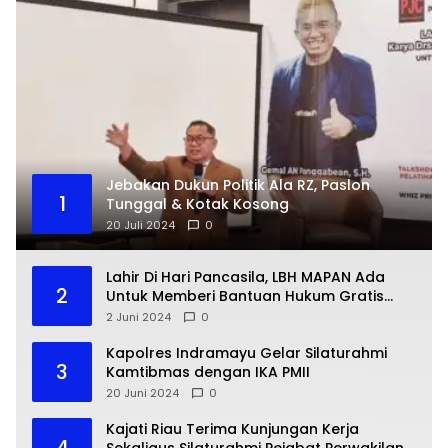
Jebakan Dukun Politik Ala RZ, Paslon
1
Tunggal & Kotak Kosong
20 Juli 2024
0
Lahir Di Hari Pancasila, LBH MAPAN Ada
2
Untuk Memberi Bantuan Hukum Gratis
Bagi Masyarakat Kurang Mampu
2 Juni 2024
0
Kapolres Indramayu Gelar Silaturahmi
3
Kamtibmas dengan IKA PMII
20 Juni 2024
0
Kajati Riau Terima Kunjungan Kerja