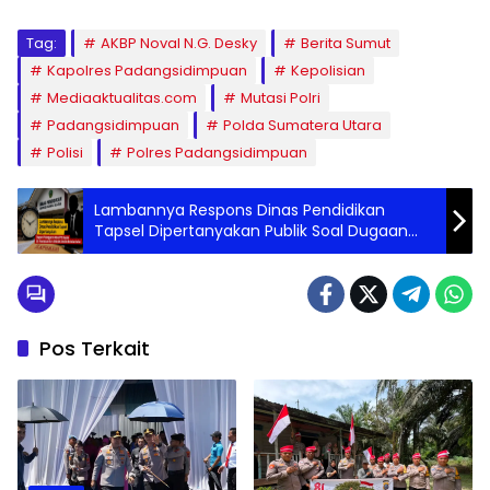
Tag:
AKBP Noval N.G. Desky
Berita Sumut
Kapolres Padangsidimpuan
Kepolisian
Mediaaktualitas.com
Mutasi Polri
Padangsidimpuan
Polda Sumatera Utara
Polisi
Polres Padangsidimpuan
Lambannya Respons Dinas Pendidikan
Tapsel Dipertanyakan Publik Soal Dugaan
Pelanggaran
Pos Terkait