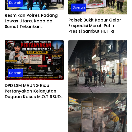
Daerah
Daerah
Resmikan Polres Padang
Polsek Bukit Kapur Gelar
Lawas Utara, Kapolda
Ekspedisi Merah Putih
Sumut Tekankan
Presisi Sambut HUT RI
Pelayanan Humanis
Daerah
DPD LSM MAUNG Riau
Pertanyakan Kelanjutan
Dugaan Kasus M.O.T RSUD
Dumai, Minta Kejelasan
Kejari