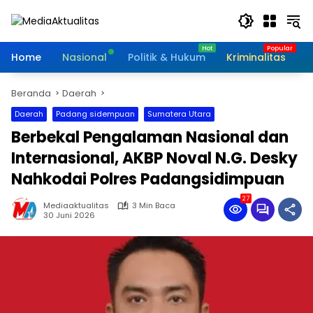
Langsung
ke
konten
Home
Nasional
Politik & Hukum
Kriminalitas
I
Beranda
Daerah
Daerah
Padang sidempuan
Sumatera Utara
Berbekal Pengalaman Nasional dan
Internasional, AKBP Noval N.G. Desky
Nahkodai Polres Padangsidimpuan
27
Mediaaktualitas
3 Min Baca
30 Juni 2026