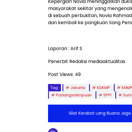
Kepergian Novia meninggalkan duka
masyarakat sekitar yang mengenaln
di sebuah perbukitan, Novia Rahmad
dan kembali ke pangkuan Sang Penc
Laporan : Arif S
Penerbit Redaksi mediaaktualitas
Post Views:
49
Tag:
Jakarta
KDKMP
KNM
Padangsidimpuan
SPPI
Suma
Silat Kerabat Lang Buana Jag