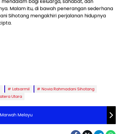
 mendalam bagi keluarga, sahabat, dan
ya. Malam itu, di bawah penerangan sederhana
ani Sihotang mengakhiri perjalanan hidupnya
ipta.
P
Latsarmil
Novia Rahmadani Sihotang
tera Utara
a Marwah Melayu