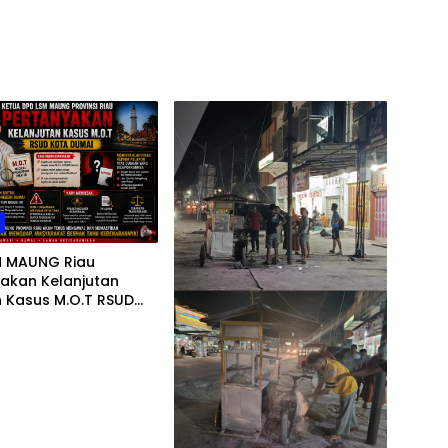
h
M MAUNG Riau
yakan Kelanjutan
 Kasus M.O.T RSUD
Minta Kejelasan Kejari