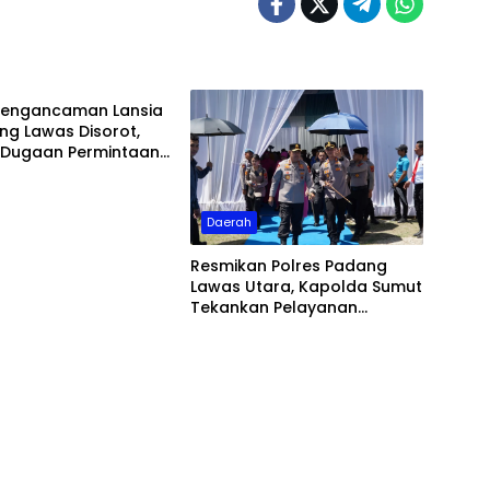
h
Pengancaman Lansia
ng Lawas Disorot,
 Dugaan Permintaan
eh Oknum Polisi
Daerah
Resmikan Polres Padang
Lawas Utara, Kapolda Sumut
Tekankan Pelayanan
Humanis