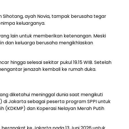
n Sihotang, ayah Novia, tampak berusaha tegar
nimpa keluarganya.
yang lain untuk memberikan ketenangan. Meski
ddin dan keluarga berusaha mengikhlaskan
 hingga selesai sekitar pukul 19.15 WIB. Setelah
 mengantar jenazah kembali ke rumah duka.
ng diketahui meninggal dunia saat mengikuti
l) di Jakarta sebagai peserta program SPPI untuk
ih (KDKMP) dan Koperasi Nelayan Merah Putih
 berangkat ke Jakarta pada 13 Juni 2026 untuk