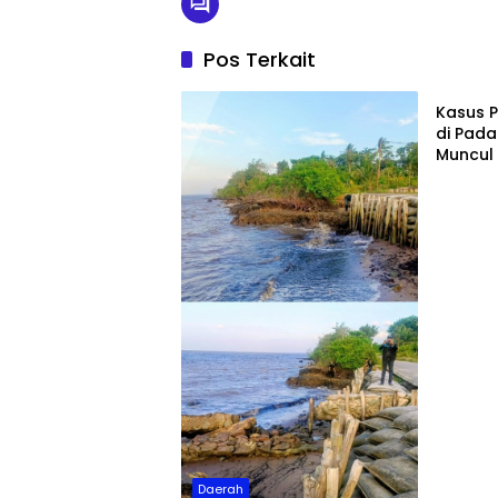
Pos Terkait
Daera
Kasus 
di Pada
Muncul
Uang ol
Daerah