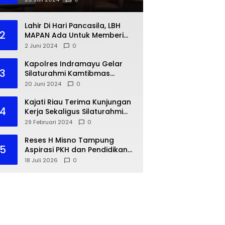
Lahir Di Hari Pancasila, LBH
2
MAPAN Ada Untuk Memberi
Bantuan Hukum Gratis Bagi
2 Juni 2024
0
Masyarakat Kurang Mampu
Kapolres Indramayu Gelar
3
Silaturahmi Kamtibmas
dengan IKA PMII
20 Juni 2024
0
Kajati Riau Terima Kunjungan
4
Kerja Sekaligus Silaturahmi
Pejabat Perwakilan Bank
29 Februari 2024
0
Indonesia Provinsi Riau
Reses H Misno Tampung
5
Aspirasi PKH dan Pendidikan
Warga Air Jamban
18 Juli 2026
0