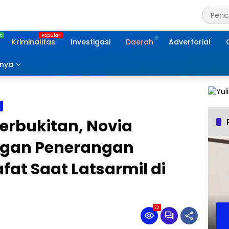
Kriminalitas
Investigasi
Daerah
Advertorial
nnya
a
erbukitan, Novia
gan Penerangan
at Saat Latsarmil di
22