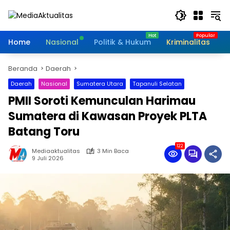
Langsung
ke
konten
Home
Nasional
Politik & Hukum
Kriminalitas
I
Beranda
Daerah
Daerah
Nasional
Sumatera Utara
Tapanuli Selatan
PMII Soroti Kemunculan Harimau
Sumatera di Kawasan Proyek PLTA
Batang Toru
122
Mediaaktualitas
3 Min Baca
9 Juli 2026