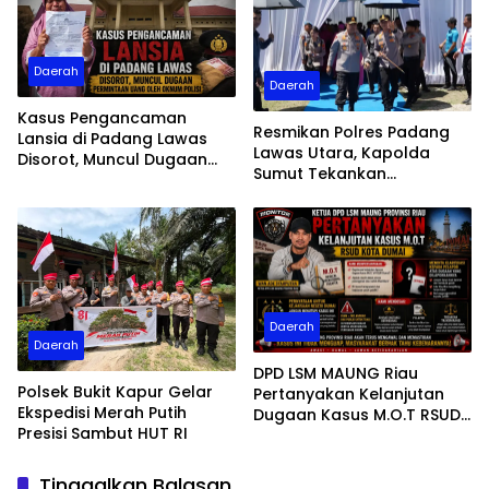
Daerah
Daerah
Kasus Pengancaman
Resmikan Polres Padang
Lansia di Padang Lawas
Lawas Utara, Kapolda
Disorot, Muncul Dugaan
Sumut Tekankan
Permintaan Uang oleh
Pelayanan Humanis
Oknum Polisi
Daerah
Daerah
DPD LSM MAUNG Riau
Polsek Bukit Kapur Gelar
Pertanyakan Kelanjutan
Ekspedisi Merah Putih
Dugaan Kasus M.O.T RSUD
Presisi Sambut HUT RI
Dumai, Minta Kejelasan
Kejari
Tinggalkan Balasan