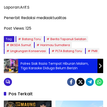
Laporan:Arif.S
Penerbit Redaksi mediaaktualitas
Post Views:
125
Tag:
Batang Toru
Berita Tapanuli Selatan
BKSDA Sumut
Harimau Sumatera
Lingkungan Konservasi
PLTA Batang Toru
PMII
Polres Siak Razia Tempat Hiburan Malam,
Tiga Karaoke Diduga Belum Berizin
Pos Terkait