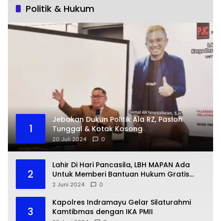
Politik & Hukum
Jebakan Dukun Politik Ala RZ, Paslon
1
Tunggal & Kotak Kosong
20 Juli 2024
0
Lahir Di Hari Pancasila, LBH MAPAN Ada
2
Untuk Memberi Bantuan Hukum Gratis
Bagi Masyarakat Kurang Mampu
2 Juni 2024
0
Kapolres Indramayu Gelar Silaturahmi
3
Kamtibmas dengan IKA PMII