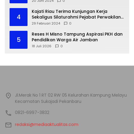
20 Juni 2024
0
Kajati Riau Terima Kunjungan Kerja
4
Sekaligus Silaturahmi Pejabat Perwakilan
Bank Indonesia Provinsi Riau
29 Februari 2024
0
Reses H Misno Tampung Aspirasi PKH dan
5
Pendidikan Warga Air Jamban
18 Juli 2026
0
Jl.Merak No 1 RT 02 RW 05 Kelurahan Kampung Melayu
Kecamatan Sukajadi Pekanbaru
0821-6997-3832
redaksi@mediaaktualitas.com