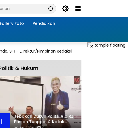
Gallery Foto
Pendidikan
×
Politik & Hukum
Jebakan Dukun Politik Ala RZ,
1
Paslon Tunggal & Kotak
Kosong
20 Juli 2024
0