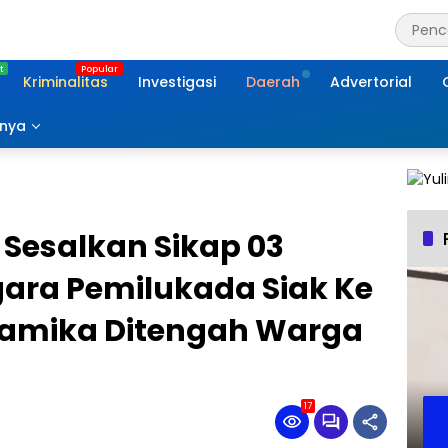
Kriminalitas
Investigasi
Daerah
Advertorial
nnya
Sesalkan Sikap 03
ara Pemilukada Siak Ke
namika Ditengah Warga
17