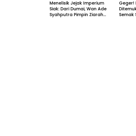
Menelisik Jejak Imperium
Geger! 
Siak: Dari Dumai, Wan Ade
Ditemu
Syahputra Pimpin Ziarah
Semak 
Agung Menyusuri Sejarah
Kesultanan
Daerah
Daera