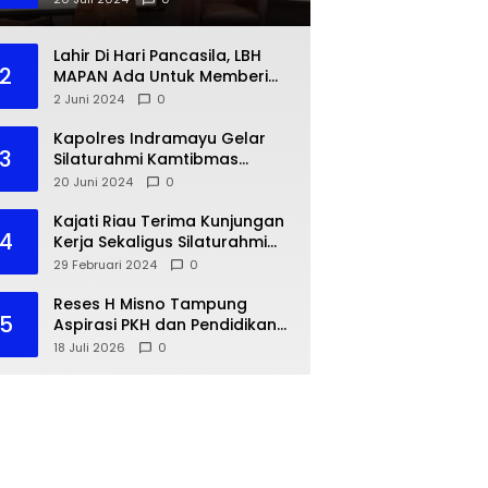
Lahir Di Hari Pancasila, LBH
2
MAPAN Ada Untuk Memberi
Bantuan Hukum Gratis Bagi
2 Juni 2024
0
Masyarakat Kurang Mampu
Kapolres Indramayu Gelar
3
Silaturahmi Kamtibmas
dengan IKA PMII
20 Juni 2024
0
Kajati Riau Terima Kunjungan
4
Kerja Sekaligus Silaturahmi
Pejabat Perwakilan Bank
29 Februari 2024
0
Indonesia Provinsi Riau
Reses H Misno Tampung
5
Aspirasi PKH dan Pendidikan
Warga Air Jamban
18 Juli 2026
0