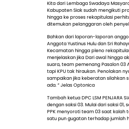
Kita dari Lembaga Swadaya Masyar
Kabupaten Siak sudah mengikuti pro
hingga ke proses rekapitulasi perhi
ditemukan pelanggaran oleh penye
Bahkan dari laporan-laporan anggot
Anggota Yustinus Hulu dan Sri Rahay
Kecamatan hingga pleno rekapitulasi
menjelaskan jika Dari awal hingga ak
suara, team pemenang Pasalon 03 Alf
tapi KPU tak hiraukan. Penolakan n
sampaikan jika keberatan silahkan 
ada. ” Jelas Optonica
Tambah ketua DPC LSM PENJARA SIAK
dengan saksi 03. Mulai dari saksi 01,
PPK menyoroti team 03 saat kalah 
satu pun gugatan terhadap jumlah h