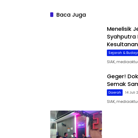
Baca Juga
Menelisik 
Syahputra 
Kesultanan
Sejarah & Buday
SIAK, mediaaktu
Geger! Dok
Semak Sam
Daerah
14 Juli
SIAK, mediaakt