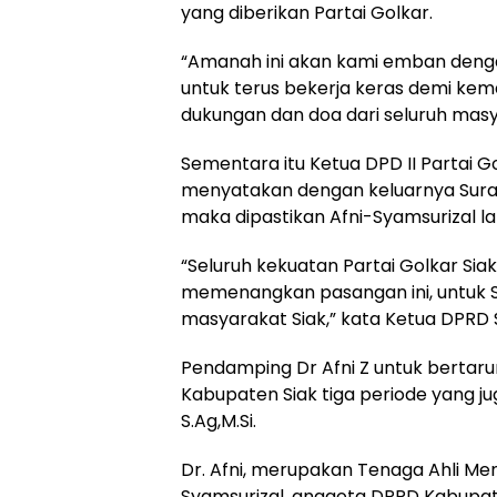
yang di­berikan Partai Golkar.
“Amanah ini akan kami emban deng
untuk terus bekerja keras demi kem
dukungan dan doa dari seluruh masy
Sementara itu Ketua DPD II Partai 
menyatakan dengan keluarnya Sura
maka dipastikan Afni-Syamsurizal la
“Seluruh kekuatan Partai Golkar Sia
memenangkan pasangan ini, untuk S
masyarakat Siak,” kata Ketua DPRD S
Pendamping Dr Afni Z untuk bertaru
Kabupaten Siak tiga periode yang ju
S.Ag,M.Si.
Dr. Afni, merupakan Tenaga Ahli Me
Syamsurizal, anggota DPRD Kabupate