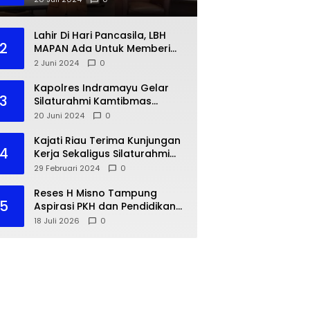
Lahir Di Hari Pancasila, LBH
2
MAPAN Ada Untuk Memberi
Bantuan Hukum Gratis Bagi
2 Juni 2024
0
Masyarakat Kurang Mampu
Kapolres Indramayu Gelar
3
Silaturahmi Kamtibmas
dengan IKA PMII
20 Juni 2024
0
Kajati Riau Terima Kunjungan
4
Kerja Sekaligus Silaturahmi
Pejabat Perwakilan Bank
29 Februari 2024
0
Indonesia Provinsi Riau
Reses H Misno Tampung
5
Aspirasi PKH dan Pendidikan
Warga Air Jamban
18 Juli 2026
0