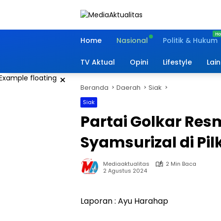
Langsung
ke
konten
Home
Nasional
Politik & Hukum
TV Aktual
Opini
Lifestyle
Lai
×
Beranda
Daerah
Siak
Siak
Partai Golkar Res
Syamsurizal di Pil
Mediaaktualitas
2 Min Baca
2 Agustus 2024
Laporan : Ayu Harahap