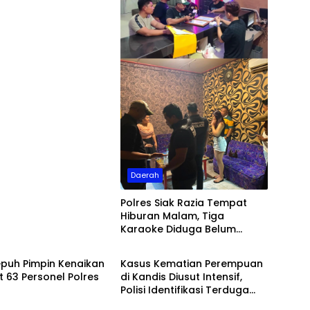
Daerah
Polres Siak Razia Tempat
Hiburan Malam, Tiga
Karaoke Diduga Belum
h
Daerah
Berizin
epuh Pimpin Kenaikan
Kasus Kematian Perempuan
 63 Personel Polres
di Kandis Diusut Intensif,
Polisi Identifikasi Terduga
Pelaku