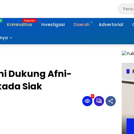
Kriminalitas
Investigasi
Daerah
Advertorial
nnya
mi Dukung Afni-
kada Siak
8