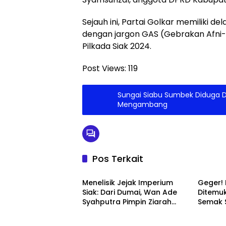
Sejauh ini, Partai Golkar memiliki d
dengan jargon GAS (Gebrakan Afni-Sy
Pilkada Siak 2024.
Post Views:
119
Sungai Siabu Sumbek Diduga Di
Mengambang
Pos Terkait
Sejarah & Budaya
Daera
Menelisik Jejak Imperium
Geger! 
Siak: Dari Dumai, Wan Ade
Ditemu
Syahputra Pimpin Ziarah
Semak 
Agung Menyusuri Sejarah
Kesultanan