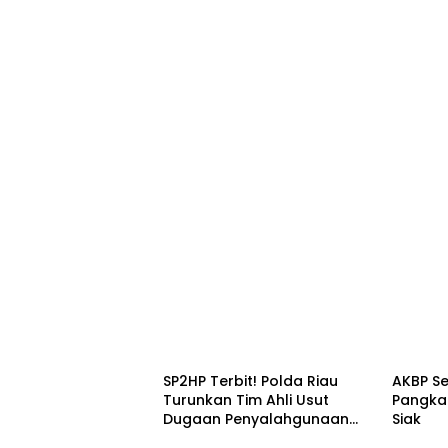
Daerah
Daera
SP2HP Terbit! Polda Riau
AKBP S
Turunkan Tim Ahli Usut
Pangkat
Dugaan Penyalahgunaan
Siak
DAS oleh PT IMT