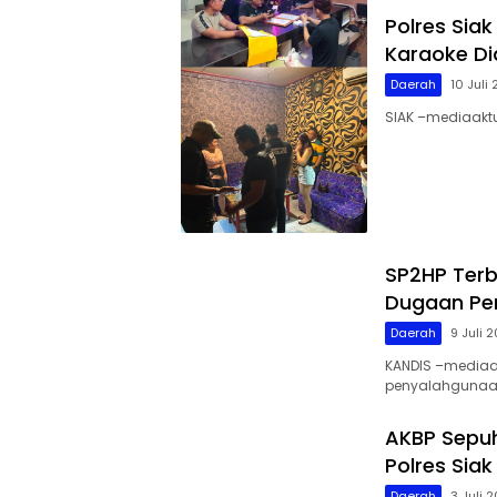
Polres Sia
Karaoke Di
Daerah
10 Juli
SIAK –mediaaktu
SP2HP Terbi
Dugaan Pe
Daerah
9 Juli 
KANDIS –mediaa
penyalahgunaan
AKBP Sepuh
Polres Siak
Daerah
3 Juli 