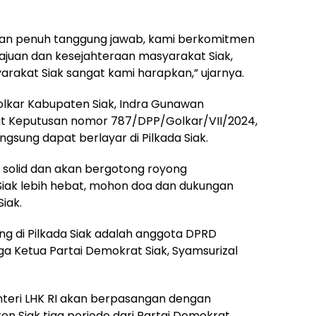
an penuh tanggung jawab, kami berkomitmen
ajuan dan kesejahteraan masyarakat Siak,
arakat Siak sangat kami harapkan,” ujarnya.
Golkar Kabupaten Siak, Indra Gunawan
t Keputusan nomor 787/DPP/Golkar/VII/2024,
ngsung dapat berlayar di Pilkada Siak.
k solid dan akan bergotong royong
iak lebih hebat, mohon doa dan dukungan
iak.
ng di Pilkada Siak adalah anggota DPRD
ga Ketua Partai Demokrat Siak, Syamsurizal
nteri LHK RI akan berpasangan dengan
n Siak tiga periode dari Partai Demokrat.